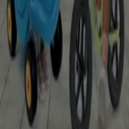
Angebote, die im
August
verfügbar sind. Darüber hinaus
bieten wir Ihnen detaillierte Informationen zu
Rabattaktionen, Ausverkäufen und saisonalen Neuheiten
im Bereich
Spielzeug und Baby
.
Nutzen Sie die
Angebote
und Aktionen von
Jako O
optimal und bleiben Sie über alle Preis- und
Produktupdates im
August 2026
informiert. Bei Tiendeo
haben Sie stets Zugang zu den besten
Einkaufsmöglichkeiten in Deutschland. Warten Sie nicht
länger und entdecken Sie die Angebote, die wir für Sie
vorbereitet haben!
Finde Jako O Kataloge in deiner
Stadt
Jako O in Hamburg
Jako O in Stuttgart
Jako O in
Bochum
Jako O in Braunschweig
Jako O in Wiesbaden
Jako O in Erlangen