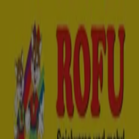
Sie sind hier:
Berlin - 10178
Schnäppchen
Supermärkte
Möbelhäuser
Kleidung, Schuhe
und Accessoires
Elektromärkte
Drogerien und
Parfümerie
Baumärkte und
Gartencenter
Biomärkte
Discounter
Sportgeschäfte
Spielze
und Baby
Auto, Motorrad und
Werkstatt
Kaufhäuser
Reisen und Freizeit
Optiker und
Hörzentren
Restaurants
Bücher und Schreibwaren
Banken
und Versicherungen
Jako O - Gutscheine, Prospekt und
Angebote