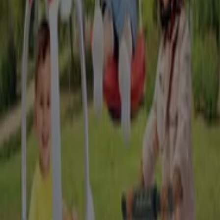
Läuft heute ab
Rofu Kinderland
Sommer-Katalog
Läuft am 30.8. ab
Rofu Kinderland
Fahrzeuge & Spielgrate
Läuft am 30.8. ab
Andere Unternehmen der Kategorie
Spielzeug und Baby