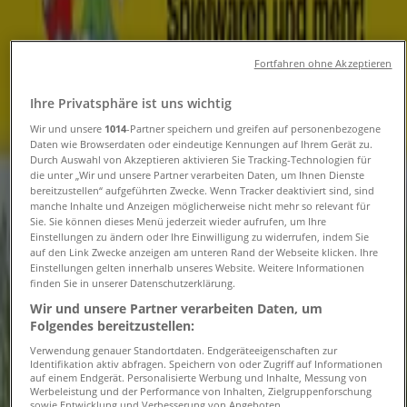
Folgen Sie, um Angebote zu erhalten
Fortfahren ohne Akzeptieren
Tiendeo
»
Ihre Privatsphäre ist uns wichtig
Spielzeug und Baby Angebote in der Nähe
»
Wir und unsere
1014
-Partner speichern und greifen auf personenbezogene
Jako O
Daten wie Browserdaten oder eindeutige Kennungen auf Ihrem Gerät zu.
Durch Auswahl von Akzeptieren aktivieren Sie Tracking-Technologien für
die unter „Wir und unsere Partner verarbeiten Daten, um Ihnen Dienste
Andere Spielzeug und Baby
bereitzustellen“ aufgeführten Zwecke. Wenn Tracker deaktiviert sind, sind
manche Inhalte und Anzeigen möglicherweise nicht mehr so relevant für
Geschäfte in Ihrer Stadt
Sie. Sie können dieses Menü jederzeit wieder aufrufen, um Ihre
Einstellungen zu ändern oder Ihre Einwilligung zu widerrufen, indem Sie
auf den Link Zwecke anzeigen am unteren Rand der Webseite klicken. Ihre
Schneller Blick auf Jako O Angebote
Einstellungen gelten innerhalb unseres Website. Weitere Informationen
finden Sie in unserer Datenschutzerklärung.
Wir und unsere Partner verarbeiten Daten, um
Folgendes bereitzustellen:
Kategorie:
Spielzeug und Baby
Verwendung genauer Standortdaten. Endgeräteeigenschaften zur
Wir sind gerade dabei Angebote zu "Jako O" zu
Identifikation aktiv abfragen. Speichern von oder Zugriff auf Informationen
auf einem Endgerät. Personalisierte Werbung und Inhalte, Messung von
veröffentlichen
Werbeleistung und der Performance von Inhalten, Zielgruppenforschung
sowie Entwicklung und Verbesserung von Angeboten.