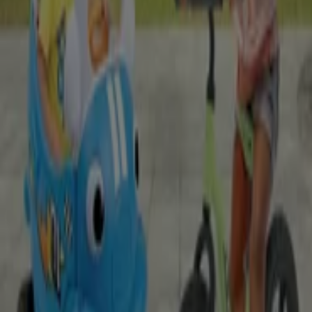
Schneller Blick auf Jako O Angebote
Kategorie:
Spielzeug und Baby
Jako O, alle Angebote auf einen
Klick
Willkommen bei Tiendeo, Ihrem idealen Ort, um die
besten
Angebote
,
Kataloge
und
Aktionen
für
Spielzeug
und Baby
in Deutschland zu finden. Im Monat
August
2026
können Sie bei Tiendeo die neuesten Neuigkeiten
und Rabatte von
Jako O
entdecken, einer der
bekanntesten Marken im Bereich
Spielzeug und Baby
.
Auf unserer Plattform finden Sie eine große Auswahl an
Produkten mit unglaublichen
Rabatten
, die Ihnen helfen,
beim Einkaufen zu sparen. Durchstöbern Sie die Kataloge
von
Jako O
und verpassen Sie keine exklusiven