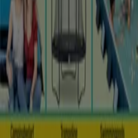
Wöchentliches Anzeigen-Feedback
Technische Probleme und allgemeines Feedback
Indizes
Marken
Unternehmen
Produkte
Städte
Die App von Tiendeo herunterladen
Copyright © Tiendeo ® 2026 · Shopfully Marketing S.L.U. –
Palau de Mar – 08039 Barcelona, Spain