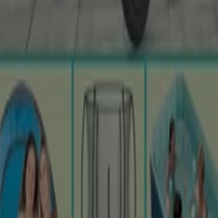
Zeige mehr Städte
Tiendeo ist Teil von Shopfully, dem Tech-Unternehmen,
das das lokale Einkaufen weltweit neu erfindet.
Tiendeo
Was wir machen
Business-Lösungen
Nachrichten und Medien
Mit uns arbeiten
Kontakt aufnehmen
Marketing- und Geschäftsanfragen
Geschäft falsch auf der Karte geortet