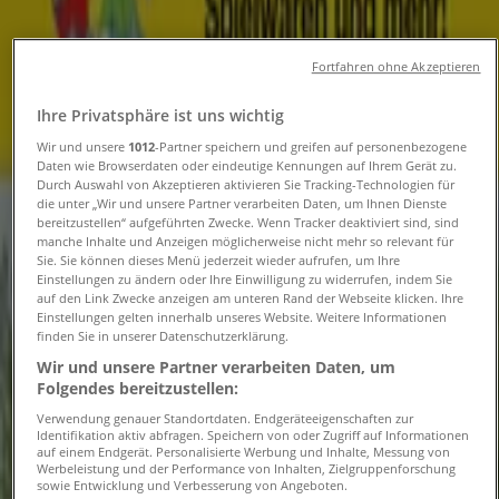
Fortfahren ohne Akzeptieren
Folgen Sie, um Angebote zu erhalten
Tiendeo
»
Ihre Privatsphäre ist uns wichtig
Spielzeug und Baby Angebote in der Nähe
»
Wir und unsere
1012
-Partner speichern und greifen auf personenbezogene
Daten wie Browserdaten oder eindeutige Kennungen auf Ihrem Gerät zu.
Lego
Durch Auswahl von Akzeptieren aktivieren Sie Tracking-Technologien für
die unter „Wir und unsere Partner verarbeiten Daten, um Ihnen Dienste
Andere Spielzeug und Baby
bereitzustellen“ aufgeführten Zwecke. Wenn Tracker deaktiviert sind, sind
manche Inhalte und Anzeigen möglicherweise nicht mehr so relevant für
Geschäfte in Ihrer Stadt
Sie. Sie können dieses Menü jederzeit wieder aufrufen, um Ihre
Einstellungen zu ändern oder Ihre Einwilligung zu widerrufen, indem Sie
auf den Link Zwecke anzeigen am unteren Rand der Webseite klicken. Ihre
Schneller Blick auf Lego Angebote
Einstellungen gelten innerhalb unseres Website. Weitere Informationen
finden Sie in unserer Datenschutzerklärung.
Wir und unsere Partner verarbeiten Daten, um
Folgendes bereitzustellen:
Kategorie:
Spielzeug und Baby
Verwendung genauer Standortdaten. Endgeräteeigenschaften zur
Identifikation aktiv abfragen. Speichern von oder Zugriff auf Informationen
Wir sind gerade dabei Angebote zu "Lego" zu
auf einem Endgerät. Personalisierte Werbung und Inhalte, Messung von
veröffentlichen
Werbeleistung und der Performance von Inhalten, Zielgruppenforschung
sowie Entwicklung und Verbesserung von Angeboten.