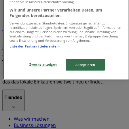
Tiendeo in Braunschweig
»
finden Sie in unserer Datenschutzerklärung.
Wir und unsere Partner verarbeiten Daten, um
Markenindex
Folgendes bereitzustellen:
Verwendung genauer Standortdaten. Endgeräteeigenschaften zur
1
Identifikation aktiv abfragen. Speichern von oder Zugriff auf Informationen
auf einem Endgerät. Personalisierte Werbung und Inhalte, Messung von
Werbeleistung und der Performance von Inhalten, Zielgruppenforschung
Cube
Leroy Merlin
Harry Potter
Krombacher
sowie Entwicklung und Verbesserung von Angeboten.
Liste der Partner (Lieferanten)
Paw Patrol
Bitburger
iron man
Orion
Hello Kitty
Taylor Swift
Zwecke anzeigen
Akzeptieren
Tiendeo ist Teil von Shopfully, dem Tech-Unternehmen,
das das lokale Einkaufen weltweit neu erfindet.
Tiendeo
Was wir machen
Business-Lösungen