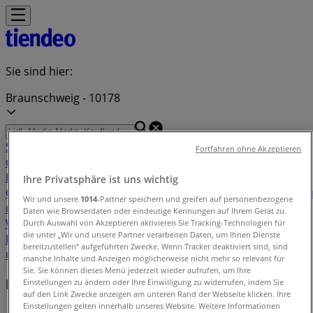
Sie sind hier:
Braunschweig - 10178
Schnäppchen
Supermärkte
Möbelhäuser
Kleidung, Schuhe
Fortfahren ohne Akzeptieren
und Accessoires
Elektromärkte
Drogerien und
Parfümerie
Baumärkte und
Ihre Privatsphäre ist uns wichtig
Gartencenter
Biomärkte
Discounter
Sportgeschäfte
Spielze
Wir und unsere
1014
-Partner speichern und greifen auf personenbezogene
und Baby
Auto, Motorrad und
Daten wie Browserdaten oder eindeutige Kennungen auf Ihrem Gerät zu.
Werkstatt
Kaufhäuser
Reisen und Freizeit
Optiker und
Durch Auswahl von Akzeptieren aktivieren Sie Tracking-Technologien für
die unter „Wir und unsere Partner verarbeiten Daten, um Ihnen Dienste
Hörzentren
Restaurants
Bücher und Schreibwaren
Banken
bereitzustellen“ aufgeführten Zwecke. Wenn Tracker deaktiviert sind, sind
und Versicherungen
manche Inhalte und Anzeigen möglicherweise nicht mehr so relevant für
Sie. Sie können dieses Menü jederzeit wieder aufrufen, um Ihre
Lokale Marken
Einstellungen zu ändern oder Ihre Einwilligung zu widerrufen, indem Sie
auf den Link Zwecke anzeigen am unteren Rand der Webseite klicken. Ihre
Einstellungen gelten innerhalb unseres Website. Weitere Informationen