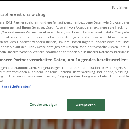
Fortfahren
atsphäre ist uns wichtig
sere
1012
-Partner speichern und greifen auf personenbezogene Daten wie Browserdate
Bremen
Kennungen auf Ihrem Gerät zu. Durch Auswahl von Akzeptieren aktivieren Sie Tracking
r „Wir und unsere Partner verarbeiten Daten, um Ihnen Dienste bereitzustellen“ aufgef
 deaktiviert sind, sind manche Inhalte und Anzeigen möglicherweise nicht mehr so rele
ieses Menü jederzeit wieder aufrufen, um Ihre Einstellungen zu ändern oder Ihre Einwi
 indem Sie auf den Link Zwecke anzeigen am unteren Rand der Webseite klicken. Ihre E
halb unseres Website. Weitere Informationen finden Sie in unserer Datenschutzerkläru
unsere Partner verarbeiten Daten, um Folgendes bereitzustellen:
genauer Standortdaten. Endgeräteeigenschaften zur Identifikation aktiv abfragen. Sp
f auf Informationen auf einem Endgerät. Personalisierte Werbung und Inhalte, Messung
ng und der Performance von Inhalten, Zielgruppenforschung sowie Entwicklung und V
ten.
artner (Lieferanten)
Zwecke anzeigen
Akzeptieren