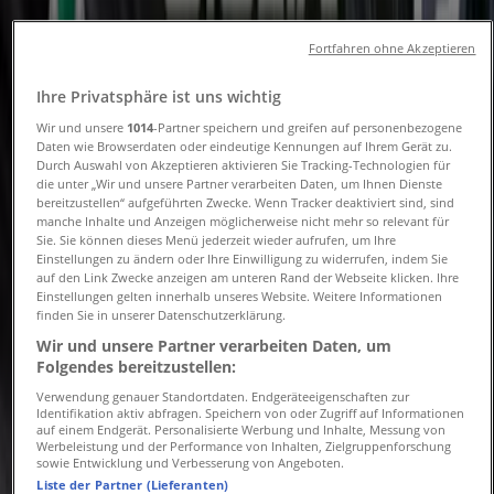
Fortfahren ohne Akzeptieren
Ihre Privatsphäre ist uns wichtig
Yamaha
Wir und unsere
1014
-Partner speichern und greifen auf personenbezogene
Daten wie Browserdaten oder eindeutige Kennungen auf Ihrem Gerät zu.
2026 Motorcycles
Durch Auswahl von Akzeptieren aktivieren Sie Tracking-Technologien für
die unter „Wir und unsere Partner verarbeiten Daten, um Ihnen Dienste
bereitzustellen“ aufgeführten Zwecke. Wenn Tracker deaktiviert sind, sind
Läuft am 31.12. ab
manche Inhalte und Anzeigen möglicherweise nicht mehr so relevant für
Sie. Sie können dieses Menü jederzeit wieder aufrufen, um Ihre
Einstellungen zu ändern oder Ihre Einwilligung zu widerrufen, indem Sie
auf den Link Zwecke anzeigen am unteren Rand der Webseite klicken. Ihre
Einstellungen gelten innerhalb unseres Website. Weitere Informationen
Yamaha
finden Sie in unserer Datenschutzerklärung.
Wir und unsere Partner verarbeiten Daten, um
Motoroller 2026
Folgendes bereitzustellen:
Verwendung genauer Standortdaten. Endgeräteeigenschaften zur
Läuft am 31.12. ab
1.3 km - Dresden
Identifikation aktiv abfragen. Speichern von oder Zugriff auf Informationen
auf einem Endgerät. Personalisierte Werbung und Inhalte, Messung von
Werbeleistung und der Performance von Inhalten, Zielgruppenforschung
sowie Entwicklung und Verbesserung von Angeboten.
Liste der Partner (Lieferanten)
Yamaha