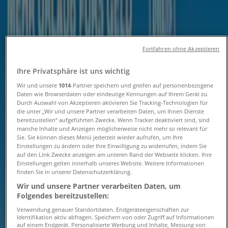
Münzstr. 40, Duisburg
337 m
Jetzt geöffnet
Fortfahren ohne Akzeptieren
Ihre Privatsphäre ist uns wichtig
Wir und unsere
1014
-Partner speichern und greifen auf personenbezogene
Netto Marken-Discount
Daten wie Browserdaten oder eindeutige Kennungen auf Ihrem Gerät zu.
Durch Auswahl von Akzeptieren aktivieren Sie Tracking-Technologien für
die unter „Wir und unsere Partner verarbeiten Daten, um Ihnen Dienste
Falkstr. 59, Duisburg
bereitzustellen“ aufgeführten Zwecke. Wenn Tracker deaktiviert sind, sind
manche Inhalte und Anzeigen möglicherweise nicht mehr so relevant für
973 m
Sie. Sie können dieses Menü jederzeit wieder aufrufen, um Ihre
Einstellungen zu ändern oder Ihre Einwilligung zu widerrufen, indem Sie
Jetzt geöffnet
auf den Link Zwecke anzeigen am unteren Rand der Webseite klicken. Ihre
Einstellungen gelten innerhalb unseres Website. Weitere Informationen
finden Sie in unserer Datenschutzerklärung.
Wir und unsere Partner verarbeiten Daten, um
Folgendes bereitzustellen:
Netto Marken-Discount
Verwendung genauer Standortdaten. Endgeräteeigenschaften zur
Identifikation aktiv abfragen. Speichern von oder Zugriff auf Informationen
Wanheimerstr. 23, Duisburg
auf einem Endgerät. Personalisierte Werbung und Inhalte, Messung von