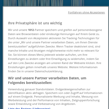
Berlinerstr. 31, Ratingen
1.8 km
Fortfahren ohne Akzeptieren
Geschlossen
Ihre Privatsphäre ist uns wichtig
Wir und unsere
1012
-Partner speichern und greifen auf personenbezogene
Daten wie Browserdaten oder eindeutige Kennungen auf Ihrem Gerät zu.
Durch Auswahl von Akzeptieren aktivieren Sie Tracking-Technologien für
die unter „Wir und unsere Partner verarbeiten Daten, um Ihnen Dienste
Netto Marken-Discount
bereitzustellen“ aufgeführten Zwecke. Wenn Tracker deaktiviert sind, sind
manche Inhalte und Anzeigen möglicherweise nicht mehr so relevant für
Berliner platz 3, Ratingen
Sie. Sie können dieses Menü jederzeit wieder aufrufen, um Ihre
Einstellungen zu ändern oder Ihre Einwilligung zu widerrufen, indem Sie
auf den Link Zwecke anzeigen am unteren Rand der Webseite klicken. Ihre
2.3 km
Einstellungen gelten innerhalb unseres Website. Weitere Informationen
finden Sie in unserer Datenschutzerklärung.
Geschlossen
Wir und unsere Partner verarbeiten Daten, um
Folgendes bereitzustellen:
Verwendung genauer Standortdaten. Endgeräteeigenschaften zur
Identifikation aktiv abfragen. Speichern von oder Zugriff auf Informationen
Netto Marken-Discount
auf einem Endgerät. Personalisierte Werbung und Inhalte, Messung von
Werbeleistung und der Performance von Inhalten, Zielgruppenforschung
sowie Entwicklung und Verbesserung von Angeboten.
Sohlstättenstr. 11, Ratingen
Liste der Partner (Lieferanten)