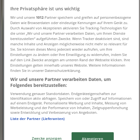
Ihre Privatsphäre ist uns wichtig
Wir und unsere
1012
-Partner speichern und greifen auf personenbezogene
Daten wie Browserdaten oder eindeutige Kennungen auf Ihrem Gerät zu.
O2
Durch Auswahl von Akzeptieren aktivieren Sie Tracking-Technologien für
die unter „Wir und unsere Partner verarbeiten Daten, um Ihnen Dienste
Alles Auf Pro
bereitzustellen“ aufgeführten Zwecke. Wenn Tracker deaktiviert sind, sind
manche Inhalte und Anzeigen möglicherweise nicht mehr so relevant für
Sie. Sie können dieses Menü jederzeit wieder aufrufen, um Ihre
Läuft am 12.8. ab
Einstellungen zu ändern oder Ihre Einwilligung zu widerrufen, indem Sie
{"numCatalogs":1}
auf den Link Zwecke anzeigen am unteren Rand der Webseite klicken. Ihre
Einstellungen gelten innerhalb unseres Website. Weitere Informationen
finden Sie in unserer Datenschutzerklärung.
Adressen und Öffnungszeiten von
Wir und unsere Partner verarbeiten Daten, um
O2
Folgendes bereitzustellen:
Verwendung genauer Standortdaten. Endgeräteeigenschaften zur
Identifikation aktiv abfragen. Speichern von oder Zugriff auf Informationen
auf einem Endgerät. Personalisierte Werbung und Inhalte, Messung von
Werbeleistung und der Performance von Inhalten, Zielgruppenforschung
sowie Entwicklung und Verbesserung von Angeboten.
O2
Liste der Partner (Lieferanten)
Kuhtor 1, Duisburg
Zwecke anzeigen
Akzeptieren