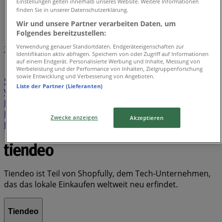
Tiendeo in Fürth
»
Einstellungen gelten innerhalb unseres Website. Weitere Informationen
finden Sie in unserer Datenschutzerklärung.
Verzeichnis der Angebote
Wir und unsere Partner verarbeiten Daten, um
Folgendes bereitzustellen:
Verwendung genauer Standortdaten. Endgeräteeigenschaften zur
1
Identifikation aktiv abfragen. Speichern von oder Zugriff auf Informationen
auf einem Endgerät. Personalisierte Werbung und Inhalte, Messung von
Werbeleistung und der Performance von Inhalten, Zielgruppenforschung
Supermärkte
Kleidung, Schuhe und Accessoires
sowie Entwicklung und Verbesserung von Angeboten.
Sportgeschäfte
Spielzeug und Baby
Banken und
Liste der Partner (Lieferanten)
Versicherungen
Baumärkte und Gartencenter
Bier
Möbelhäuser
Elektromärkte
Kaufhäuser
Auto,
Motorrad und Werkstatt
Discounter
Drogerien und
Zwecke anzeigen
Akzeptieren
Parfümerie
Schwamm
Seifenblasen
Metalldetektor
Spa
Staubsauger
Tiendeo ist Teil von Shopfully, dem Tech-Unternehmen,
das das lokale Einkaufen weltweit neu erfindet.
Tiendeo