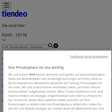
Sie sind hier:
Fürth - 10178
Schnäppchen
Supermärkte
Möbelhäuser
Kleidung, Schuhe
Fortfahren ohne Akzeptieren
und Accessoires
Elektromärkte
Drogerien und
Parfümerie
Baumärkte und
Ihre Privatsphäre ist uns wichtig
Gartencenter
Biomärkte
Discounter
Sportgeschäfte
Spielze
und Baby
Auto, Motorrad und
Wir und unsere
1014
-Partner speichern und greifen auf personenbezogene
Daten wie Browserdaten oder eindeutige Kennungen auf Ihrem Gerät zu.
Werkstatt
Kaufhäuser
Reisen und Freizeit
Optiker und
Durch Auswahl von Akzeptieren aktivieren Sie Tracking-Technologien für
Hörzentren
Restaurants
Bücher und Schreibwaren
Banken
die unter „Wir und unsere Partner verarbeiten Daten, um Ihnen Dienste
und Versicherungen
bereitzustellen“ aufgeführten Zwecke. Wenn Tracker deaktiviert sind, sind
manche Inhalte und Anzeigen möglicherweise nicht mehr so relevant für
Sie. Sie können dieses Menü jederzeit wieder aufrufen, um Ihre
Verzeichnis der Angebote in Fürth
Einstellungen zu ändern oder Ihre Einwilligung zu widerrufen, indem Sie
auf den Link Zwecke anzeigen am unteren Rand der Webseite klicken. Ihre