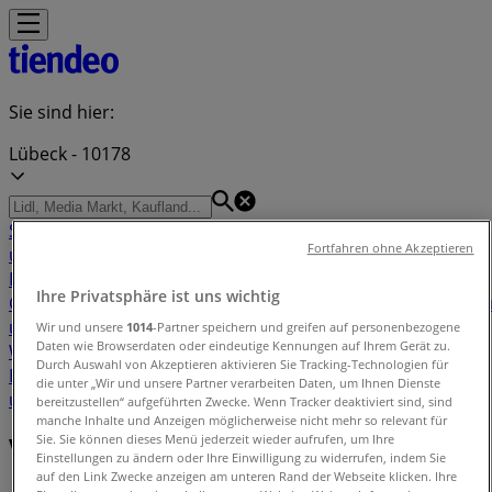
Sie sind hier:
Lübeck - 10178
Schnäppchen
Supermärkte
Möbelhäuser
Kleidung, Schuhe
Fortfahren ohne Akzeptieren
und Accessoires
Elektromärkte
Drogerien und
Parfümerie
Baumärkte und
Ihre Privatsphäre ist uns wichtig
Gartencenter
Biomärkte
Discounter
Sportgeschäfte
Spielze
und Baby
Auto, Motorrad und
Wir und unsere
1014
-Partner speichern und greifen auf personenbezogene
Daten wie Browserdaten oder eindeutige Kennungen auf Ihrem Gerät zu.
Werkstatt
Kaufhäuser
Reisen und Freizeit
Optiker und
Durch Auswahl von Akzeptieren aktivieren Sie Tracking-Technologien für
Hörzentren
Restaurants
Bücher und Schreibwaren
Banken
die unter „Wir und unsere Partner verarbeiten Daten, um Ihnen Dienste
und Versicherungen
bereitzustellen“ aufgeführten Zwecke. Wenn Tracker deaktiviert sind, sind
manche Inhalte und Anzeigen möglicherweise nicht mehr so relevant für
Sie. Sie können dieses Menü jederzeit wieder aufrufen, um Ihre
Verzeichnis der Angebote in Lübeck
Einstellungen zu ändern oder Ihre Einwilligung zu widerrufen, indem Sie
auf den Link Zwecke anzeigen am unteren Rand der Webseite klicken. Ihre