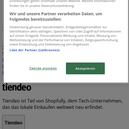
Tiendeo in Lübeck
»
Einstellungen gelten innerhalb unseres Website. Weitere Informationen
finden Sie in unserer Datenschutzerklärung.
Verzeichnis der Angebote
Wir und unsere Partner verarbeiten Daten, um
Folgendes bereitzustellen:
Verwendung genauer Standortdaten. Endgeräteeigenschaften zur
1
Identifikation aktiv abfragen. Speichern von oder Zugriff auf Informationen
auf einem Endgerät. Personalisierte Werbung und Inhalte, Messung von
Werbeleistung und der Performance von Inhalten, Zielgruppenforschung
Supermärkte
Kleidung, Schuhe und Accessoires
sowie Entwicklung und Verbesserung von Angeboten.
Sportgeschäfte
Spielzeug und Baby
Banken und
Liste der Partner (Lieferanten)
Versicherungen
Baumärkte und Gartencenter
Bier
Möbelhäuser
Elektromärkte
Kaufhäuser
Auto,
Motorrad und Werkstatt
Discounter
Drogerien und
Zwecke anzeigen
Akzeptieren
Parfümerie
Schwamm
Seifenblasen
Metalldetektor
Spa
Staubsauger
Tiendeo ist Teil von Shopfully, dem Tech-Unternehmen,
das das lokale Einkaufen weltweit neu erfindet.
Tiendeo