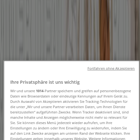
Folgen Sie, um Angebote zu erhalten
Tiendeo in München
»
Angebote für Sportgeschäfte in München
»
Injoy in München
Schneller Blick auf Injoy Angebote
Fortfahren ohne Akzeptieren
in München
Ihre Privatsphäre ist uns wichtig
Wir und unsere
1014
-Partner speichern und greifen auf personenbezogene
Kategorie:
Sportgeschäfte
Daten wie Browserdaten oder eindeutige Kennungen auf Ihrem Gerät zu.
Durch Auswahl von Akzeptieren aktivieren Sie Tracking-Technologien für
die unter „Wir und unsere Partner verarbeiten Daten, um Ihnen Dienste
Wir sind gerade dabei Angebote zu "Injoy" zu
bereitzustellen“ aufgeführten Zwecke. Wenn Tracker deaktiviert sind, sind
veröffentlichen
manche Inhalte und Anzeigen möglicherweise nicht mehr so relevant für
Sie. Sie können dieses Menü jederzeit wieder aufrufen, um Ihre
{"numCatalogs":0}
Einstellungen zu ändern oder Ihre Einwilligung zu widerrufen, indem Sie
auf den Link Zwecke anzeigen am unteren Rand der Webseite klicken. Ihre
Einstellungen gelten innerhalb unseres Website. Weitere Informationen