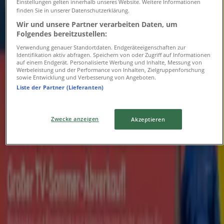
Einstellungen gelten innerhalb unseres Website. Weitere Informationen
finden Sie in unserer Datenschutzerklärung.
Adressen und Öffnungszeiten von
Wir und unsere Partner verarbeiten Daten, um
Notebooksbilliger
Folgendes bereitzustellen:
Verwendung genauer Standortdaten. Endgeräteeigenschaften zur
Identifikation aktiv abfragen. Speichern von oder Zugriff auf Informationen
auf einem Endgerät. Personalisierte Werbung und Inhalte, Messung von
Werbeleistung und der Performance von Inhalten, Zielgruppenforschung
sowie Entwicklung und Verbesserung von Angeboten.
Liste der Partner (Lieferanten)
Notebooksbilliger
Seidlstraße 8, München
Zwecke anzeigen
Akzeptieren
1.6 km
Geschlossen
Notebooksbilliger in München — Filialen,
Telefonnummern und Öffnungszeiten