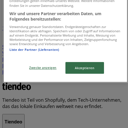
Tiendeo in Reutlingen
»
Einstellungen gelten innerhalb unseres Website. Weitere Informationen
finden Sie in unserer Datenschutzerklärung.
Verzeichnis der Angebote
Wir und unsere Partner verarbeiten Daten, um
Folgendes bereitzustellen:
Verwendung genauer Standortdaten. Endgeräteeigenschaften zur
1
Identifikation aktiv abfragen. Speichern von oder Zugriff auf Informationen
auf einem Endgerät. Personalisierte Werbung und Inhalte, Messung von
Werbeleistung und der Performance von Inhalten, Zielgruppenforschung
Supermärkte
Kleidung, Schuhe und Accessoires
sowie Entwicklung und Verbesserung von Angeboten.
Sportgeschäfte
Spielzeug und Baby
Banken und
Liste der Partner (Lieferanten)
Versicherungen
Baumärkte und Gartencenter
Bier
Möbelhäuser
Elektromärkte
Kaufhäuser
Auto,
Motorrad und Werkstatt
Discounter
Drogerien und
Zwecke anzeigen
Akzeptieren
Parfümerie
Schwamm
Seifenblasen
Metalldetektor
Spa
Staubsauger
Tiendeo ist Teil von Shopfully, dem Tech-Unternehmen,
das das lokale Einkaufen weltweit neu erfindet.
Tiendeo