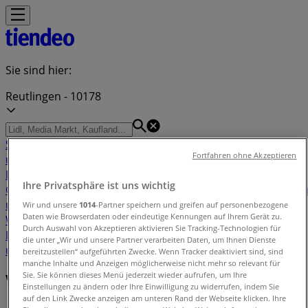
Sie sind hier:
Reutlingen - 10178
Schnäppchen
Supermärkte
Möbelhäuser
Kleidung, Schuhe
Fortfahren ohne Akzeptieren
und Accessoires
Elektromärkte
Drogerien und
Parfümerie
Baumärkte und
Ihre Privatsphäre ist uns wichtig
Gartencenter
Biomärkte
Discounter
Sportgeschäfte
Spielze
und Baby
Auto, Motorrad und
Wir und unsere
1014
-Partner speichern und greifen auf personenbezogene
Daten wie Browserdaten oder eindeutige Kennungen auf Ihrem Gerät zu.
Werkstatt
Kaufhäuser
Reisen und Freizeit
Optiker und
Durch Auswahl von Akzeptieren aktivieren Sie Tracking-Technologien für
Hörzentren
Restaurants
Bücher und Schreibwaren
Banken
die unter „Wir und unsere Partner verarbeiten Daten, um Ihnen Dienste
und Versicherungen
bereitzustellen“ aufgeführten Zwecke. Wenn Tracker deaktiviert sind, sind
manche Inhalte und Anzeigen möglicherweise nicht mehr so relevant für
Sie. Sie können dieses Menü jederzeit wieder aufrufen, um Ihre
Verzeichnis der Angebote in Reutlingen
Einstellungen zu ändern oder Ihre Einwilligung zu widerrufen, indem Sie
auf den Link Zwecke anzeigen am unteren Rand der Webseite klicken. Ihre