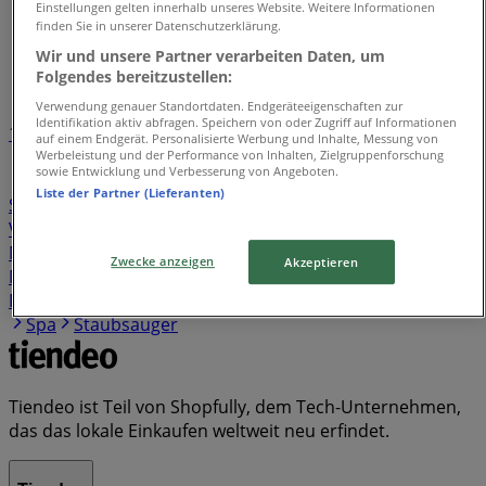
Einstellungen gelten innerhalb unseres Website. Weitere Informationen
Tiendeo in Singen (Hohentwiel)
»
finden Sie in unserer Datenschutzerklärung.
Wir und unsere Partner verarbeiten Daten, um
Verzeichnis der Angebote
Folgendes bereitzustellen:
Verwendung genauer Standortdaten. Endgeräteeigenschaften zur
Identifikation aktiv abfragen. Speichern von oder Zugriff auf Informationen
1
auf einem Endgerät. Personalisierte Werbung und Inhalte, Messung von
Werbeleistung und der Performance von Inhalten, Zielgruppenforschung
sowie Entwicklung und Verbesserung von Angeboten.
Supermärkte
Kleidung, Schuhe und Accessoires
Liste der Partner (Lieferanten)
Sportgeschäfte
Spielzeug und Baby
Banken und
Versicherungen
Baumärkte und Gartencenter
Bier
Möbelhäuser
Elektromärkte
Kaufhäuser
Auto,
Zwecke anzeigen
Akzeptieren
Motorrad und Werkstatt
Discounter
Drogerien und
Parfümerie
Schwamm
Seifenblasen
Metalldetektor
Spa
Staubsauger
Tiendeo ist Teil von Shopfully, dem Tech-Unternehmen,
das das lokale Einkaufen weltweit neu erfindet.