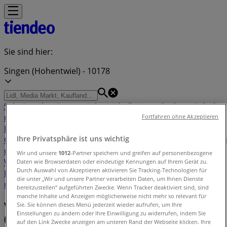
Sie sind hier:
Singen (Hohentwiel) - 10178
Schnäppchen
Supermärkte
Möbelhäuser
Kleidung, Schuhe
und Accessoires
Elektromärkte
Drogerien und
Fortfahren ohne Akzeptieren
Parfümerie
Baumärkte und
Ihre Privatsphäre ist uns wichtig
Gartencenter
Biomärkte
Discounter
Sportgeschäfte
Spielze
und Baby
Auto, Motorrad und
Wir und unsere
1012
-Partner speichern und greifen auf personenbezogene
Werkstatt
Kaufhäuser
Reisen und Freizeit
Optiker und
Daten wie Browserdaten oder eindeutige Kennungen auf Ihrem Gerät zu.
Durch Auswahl von Akzeptieren aktivieren Sie Tracking-Technologien für
Hörzentren
Restaurants
Bücher und Schreibwaren
Banken
die unter „Wir und unsere Partner verarbeiten Daten, um Ihnen Dienste
und Versicherungen
bereitzustellen“ aufgeführten Zwecke. Wenn Tracker deaktiviert sind, sind
manche Inhalte und Anzeigen möglicherweise nicht mehr so relevant für
Verzeichnis der Angebote in Singen
Sie. Sie können dieses Menü jederzeit wieder aufrufen, um Ihre
Einstellungen zu ändern oder Ihre Einwilligung zu widerrufen, indem Sie
(Hohentwiel)
auf den Link Zwecke anzeigen am unteren Rand der Webseite klicken. Ihre