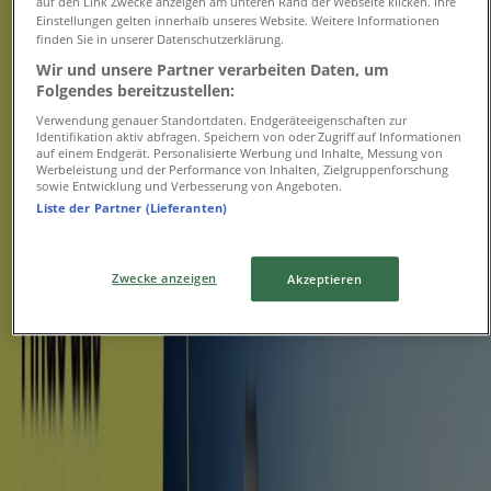
auf den Link Zwecke anzeigen am unteren Rand der Webseite klicken. Ihre
Einstellungen gelten innerhalb unseres Website. Weitere Informationen
finden Sie in unserer Datenschutzerklärung.
Wir und unsere Partner verarbeiten Daten, um
Conrad
Folgendes bereitzustellen:
Verwendung genauer Standortdaten. Endgeräteeigenschaften zur
Neuheiten & Angebote
Identifikation aktiv abfragen. Speichern von oder Zugriff auf Informationen
auf einem Endgerät. Personalisierte Werbung und Inhalte, Messung von
Werbeleistung und der Performance von Inhalten, Zielgruppenforschung
Läuft am 31.12. ab
sowie Entwicklung und Verbesserung von Angeboten.
Liste der Partner (Lieferanten)
Läuft morgen ab
Zwecke anzeigen
Akzeptieren
Conrad
15% Auf Einhell
Läuft morgen ab
674 m - Stuttgart
{"numCatalogs":2}