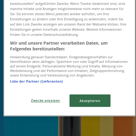
bereitzustellen“ aufgeführten Zwecke. Wenn Tracker deaktiviert sind, sind
manche Inhalte und Anzeigen möglicherweise nicht mehr so relevant für
Adressen und Öffnungszeiten von
Sie. Sie können dieses Menü jederzeit wieder aufrufen, um Ihre
Einstellungen zu ändern oder Ihre Einwilligung zu widerrufen, indem Sie
Intersport
auf den Link Zwecke anzeigen am unteren Rand der Webseite klicken. Ihre
Einstellungen gelten innerhalb unseres Website. Weitere Informationen
finden Sie in unserer Datenschutzerklärung.
Wir und unsere Partner verarbeiten Daten, um
Intersport
Folgendes bereitzustellen:
Verwendung genauer Standortdaten. Endgeräteeigenschaften zur
Friedrichstrasse 202, Velbert
Identifikation aktiv abfragen. Speichern von oder Zugriff auf Informationen
auf einem Endgerät. Personalisierte Werbung und Inhalte, Messung von
387 m
Werbeleistung und der Performance von Inhalten, Zielgruppenforschung
sowie Entwicklung und Verbesserung von Angeboten.
Liste der Partner (Lieferanten)
Intersport
Zwecke anzeigen
Akzeptieren
Rellinghauser Strasse 274, Essen
10.8 km