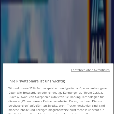
Folgen Sie, um Angebote zu erhalten
Tiendeo in Zschopau
»
Angebote für Reisen und Freizeit in Zschopau
»
Reiseland in Zschopau
Schneller Blick auf Reiseland
Fortfahren ohne Akzeptieren
Angebote in Zschopau
Ihre Privatsphäre ist uns wichtig
Wir und unsere
1014
-Partner speichern und greifen auf personenbezogene
Kategorie:
Reisen und Freizeit
Daten wie Browserdaten oder eindeutige Kennungen auf Ihrem Gerät zu.
Durch Auswahl von Akzeptieren aktivieren Sie Tracking-Technologien für
die unter „Wir und unsere Partner verarbeiten Daten, um Ihnen Dienste
Wir sind gerade dabei Angebote zu "Reiseland" zu
bereitzustellen“ aufgeführten Zwecke. Wenn Tracker deaktiviert sind, sind
veröffentlichen
manche Inhalte und Anzeigen möglicherweise nicht mehr so relevant für