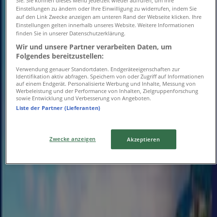
Sie. Sie können dieses Menü jederzeit wieder aufrufen, um Ihre
{"numCatalogs":0}
Einstellungen zu ändern oder Ihre Einwilligung zu widerrufen, indem Sie
auf den Link Zwecke anzeigen am unteren Rand der Webseite klicken. Ihre
Einstellungen gelten innerhalb unseres Website. Weitere Informationen
Adressen und Öffnungszeiten von
finden Sie in unserer Datenschutzerklärung.
Reiseland
Wir und unsere Partner verarbeiten Daten, um
Folgendes bereitzustellen:
Verwendung genauer Standortdaten. Endgeräteeigenschaften zur
Identifikation aktiv abfragen. Speichern von oder Zugriff auf Informationen
auf einem Endgerät. Personalisierte Werbung und Inhalte, Messung von
Reiseland
Werbeleistung und der Performance von Inhalten, Zielgruppenforschung
sowie Entwicklung und Verbesserung von Angeboten.
Lange Stra\u00dfe 35, Zschopau
Liste der Partner (Lieferanten)
171 m
Zwecke anzeigen
Akzeptieren
Reiseland
F\u00fcrstenstra\u00dfe 265, Chemnitz
12.0 km