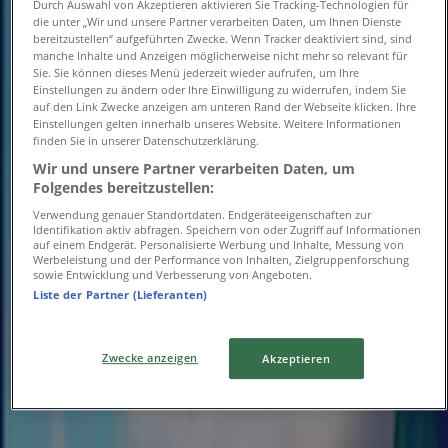
Adressen und Öffnungszeiten von
Durch Auswahl von Akzeptieren aktivieren Sie Tracking-Technologien für
die unter „Wir und unsere Partner verarbeiten Daten, um Ihnen Dienste
Reiseland
bereitzustellen“ aufgeführten Zwecke. Wenn Tracker deaktiviert sind, sind
manche Inhalte und Anzeigen möglicherweise nicht mehr so relevant für
Sie. Sie können dieses Menü jederzeit wieder aufrufen, um Ihre
Einstellungen zu ändern oder Ihre Einwilligung zu widerrufen, indem Sie
auf den Link Zwecke anzeigen am unteren Rand der Webseite klicken. Ihre
Reiseland
Einstellungen gelten innerhalb unseres Website. Weitere Informationen
finden Sie in unserer Datenschutzerklärung.
Friesenstr. 30-40, Leverkusen
Wir und unsere Partner verarbeiten Daten, um
Folgendes bereitzustellen:
975 m
Verwendung genauer Standortdaten. Endgeräteeigenschaften zur
Identifikation aktiv abfragen. Speichern von oder Zugriff auf Informationen
auf einem Endgerät. Personalisierte Werbung und Inhalte, Messung von
Werbeleistung und der Performance von Inhalten, Zielgruppenforschung
sowie Entwicklung und Verbesserung von Angeboten.
Liste der Partner (Lieferanten)
Reiseland
Hohnschaftsstr. 296, Leverkusen
Zwecke anzeigen
Akzeptieren
7.1 km