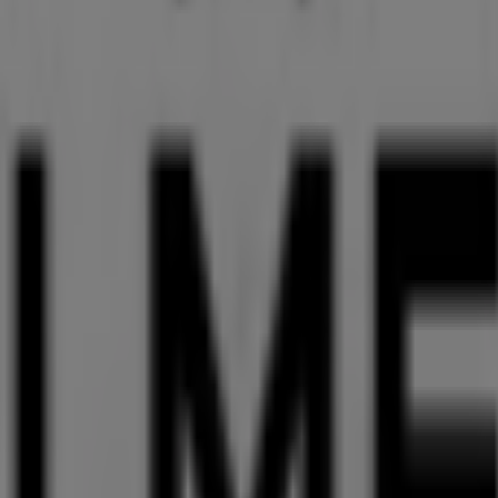
leidung, Schuhe und Accessoires in 
 die besten
Angebote
,
Aktionen
und
Kataloge
dieser reno
 befindet sich in
Inninger Str. 9
,
Augsburg
, und bietet Ih
nnen.