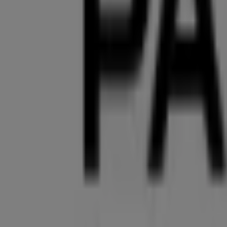
Bei Tiendeo stellen wir Ihnen stets aktuelle Informationen
Geschäfts in
Inninger Str. 9
. Darüber hinaus haben Sie Zu
Rabatten auf
Kleidung, Schuhe und Accessoires
-Produkte
Verpassen Sie nicht die Gelegenheit, das Geschäft von
Pal
die wir diesen
August
für Sie bereithalten, und bleiben Si
Sparen!
Mehr Information über Palmers
Andere Geschäfte von Pal
Tiendeo ist Teil von Shopfully, dem Tech-Unternehmen
Tiendeo
Was wir machen
Business-Lösungen
Nachrichten und Medien
Mit uns arbeiten