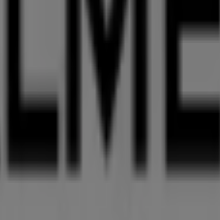
 zu
Palmers
zur Verfügung, einschließlich der Öffnungszeit
griff auf die neuesten Kataloge von
Palmers
, in denen Sie 
 für Ihre Einkäufe in
Augsburg
profitieren können.
mers
in
Inninger Str. 9
zu besuchen und ein einzigartiges E
e über die besten Deals von
Palmers
in
Augsburg
informiert
mers in Augsburg sehen
, das das lokale Einkaufen weltweit neu erfindet.