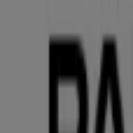
Jetzt geöffnet
Baldessarini
Grottenau 2, Augsburg
87 m
Andere Unternehmen der Kategorie K
Palmers
Willkommen im Geschäft von
Palmers
bei Tiendeo, wo Sie
Accessoires
entdecken können. Unser physisches Geschäft
denen Sie während des gesamten
August 2026
sparen kö