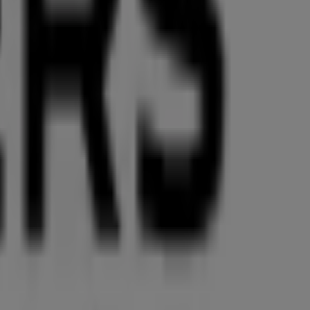
en, exklusiver Angebote und der genauen Lage des
die aktuellsten Aktionen entdecken und von großen
inkaufserlebnis zu genießen. Erkunden Sie die Angebote,
. Besuchen Sie uns und beginnen Sie noch heute mit dem