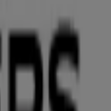
Augsburg
mmierten Marke im Bereich
Kleidung, Schuhe und
nen eine breite Auswahl an hochwertigen Produkten, mit