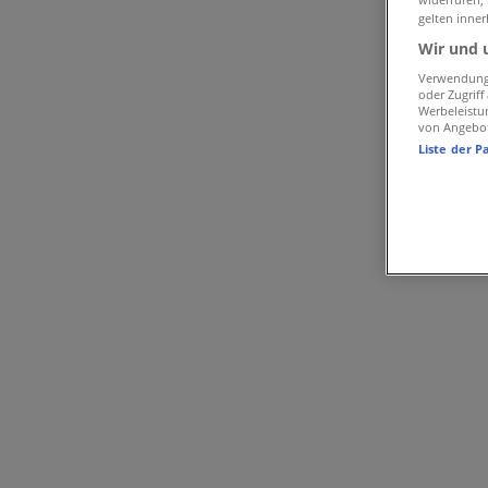
Palmers | Inninger Str. 9
gelten inner
Wir und 
Karte
+49/821/ 88 58 55 27
Karte
+49/821/ 88 58 55 27
Verwendung 
oder Zugrif
Werbeleistu
Wir sind gerade dabei Angebote zu "Palmers" zu veröffent
von Angebo
Liste der P
Geschäfte in der Nähe
BB Bank
Fuggerstraße 26, Augsburg
59 m
Jetzt geöffnet