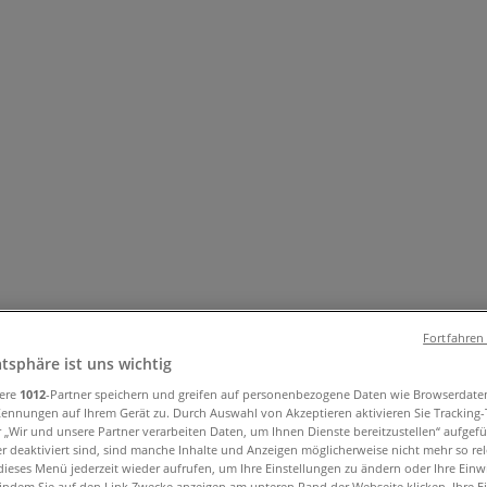
und Accessoires
Elektromärkte
Drogerien und Parfümerie
Ba
ug und Baby
Auto, Motorrad und Werkstatt
Kaufhäuser
Reisen
Fortfahren
 Augsburg - Öffnungszeite, Angebote
atsphäre ist uns wichtig
sere
1012
-Partner speichern und greifen auf personenbezogene Daten wie Browserdate
Kennungen auf Ihrem Gerät zu. Durch Auswahl von Akzeptieren aktivieren Sie Tracking
ugsburg
»
r „Wir und unsere Partner verarbeiten Daten, um Ihnen Dienste bereitzustellen“ aufgef
 deaktiviert sind, sind manche Inhalte und Anzeigen möglicherweise nicht mehr so rele
ieses Menü jederzeit wieder aufrufen, um Ihre Einstellungen zu ändern oder Ihre Einwi
 indem Sie auf den Link Zwecke anzeigen am unteren Rand der Webseite klicken. Ihre E