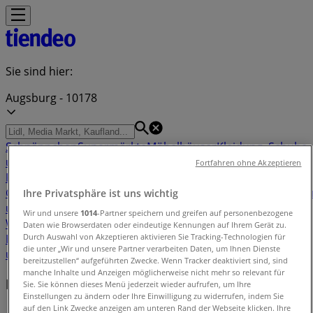
Sie sind hier:
Augsburg - 10178
Schnäppchen
Supermärkte
Möbelhäuser
Kleidung, Schuhe
und Accessoires
Elektromärkte
Drogerien und
Fortfahren ohne Akzeptieren
Parfümerie
Baumärkte und
Gartencenter
Biomärkte
Discounter
Sportgeschäfte
Spielze
Ihre Privatsphäre ist uns wichtig
und Baby
Auto, Motorrad und
Wir und unsere
1014
-Partner speichern und greifen auf personenbezogene
Werkstatt
Kaufhäuser
Reisen und Freizeit
Optiker und
Daten wie Browserdaten oder eindeutige Kennungen auf Ihrem Gerät zu.
Durch Auswahl von Akzeptieren aktivieren Sie Tracking-Technologien für
Hörzentren
Restaurants
Bücher und Schreibwaren
Banken
die unter „Wir und unsere Partner verarbeiten Daten, um Ihnen Dienste
und Versicherungen
bereitzustellen“ aufgeführten Zwecke. Wenn Tracker deaktiviert sind, sind
manche Inhalte und Anzeigen möglicherweise nicht mehr so relevant für
Filiale in der Nähe
Sie. Sie können dieses Menü jederzeit wieder aufrufen, um Ihre
Einstellungen zu ändern oder Ihre Einwilligung zu widerrufen, indem Sie
auf den Link Zwecke anzeigen am unteren Rand der Webseite klicken. Ihre