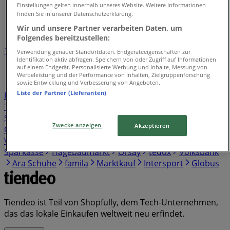
Tiendeo in Augsburg
»
Einstellungen gelten innerhalb unseres Website. Weitere Informationen
finden Sie in unserer Datenschutzerklärung.
Einzelhändlerindex in Augsburg
Wir und unsere Partner verarbeiten Daten, um
Folgendes bereitzustellen:
1
2
3
4
5
Verwendung genauer Standortdaten. Endgeräteeigenschaften zur
Identifikation aktiv abfragen. Speichern von oder Zugriff auf Informationen
...
38
auf einem Endgerät. Personalisierte Werbung und Inhalte, Messung von
Werbeleistung und der Performance von Inhalten, Zielgruppenforschung
sowie Entwicklung und Verbesserung von Angeboten.
Kaufland
Lidl
REWE
Birkenstock
Netto
EDEKA
Liste der Partner (Lieferanten)
Penny
Norisbank
Aldi Süd
Aldi Nord
Skechers
Thule
Norma
Pandora
Action
Vodafone
Cecil
Sparda Bank
Thomas Philipps
Tamaris
Yamaha
Zwecke anzeigen
Akzeptieren
OTTO
Rossmann
Gerry Weber
Samsung
Witt
Weiden
s. Oliver
Media Markt
KiK
New Yorker
Sparkasse
Hagebaumarkt
Orsay
tedox
Volksbank
Ara Schuhe
famila
Marktkauf
Intersport
Globus
Tiendeo ist Teil von Shopfully, dem Tech-Unternehmen,
das das lokale Einkaufen weltweit neu erfindet.