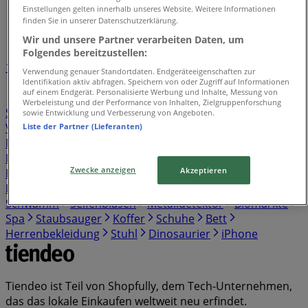
Tiendeo in Augsburg
»
Einstellungen gelten innerhalb unseres Website. Weitere Informationen
finden Sie in unserer Datenschutzerklärung.
Verzeichnis der Angebote
Wir und unsere Partner verarbeiten Daten, um
Folgendes bereitzustellen:
1
Verwendung genauer Standortdaten. Endgeräteeigenschaften zur
Identifikation aktiv abfragen. Speichern von oder Zugriff auf Informationen
auf einem Endgerät. Personalisierte Werbung und Inhalte, Messung von
Supermärkte
Kleidung, Schuhe und Accessoires
Werbeleistung und der Performance von Inhalten, Zielgruppenforschung
Sportgeschäfte
Spielzeug und Baby
Banken und
sowie Entwicklung und Verbesserung von Angeboten.
Versicherungen
Baumärkte und Gartencenter
Bier
Liste der Partner (Lieferanten)
Möbelhäuser
Elektromärkte
Kaufhäuser
Auto,
Motorrad und Werkstatt
Discounter
Drogerien und
Zwecke anzeigen
Akzeptieren
Parfümerie
Restaurants
Bücher und Schreibwaren
Reisen und Freizeit
Optiker und Hörzentren
Schwamm
Seifenblasen
Metalldetektor
Biomärkte
Spa
Staubsauger
Koffer
Schuhe
Bett
Herrenbekleidung
Stuhl
Dinosaurier
iPhone
Tiendeo ist Teil von Shopfully, dem Tech-Unternehmen,
das das lokale Einkaufen weltweit neu erfindet.