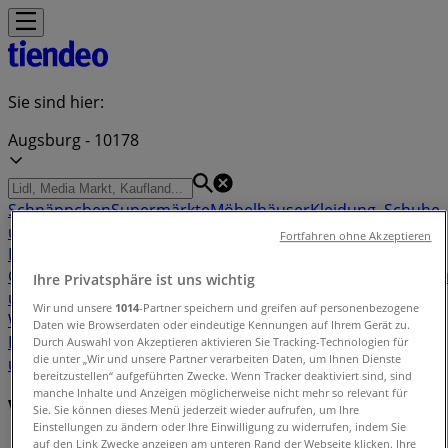
Sie sind hier:
Augsburg - 10178
Schnäppchen
Supermärkte
Möbelhäuser
Kleidung, Schuhe
und Accessoires
Elektromärkte
Drogerien und
Fortfahren ohne Akzeptieren
Parfümerie
Baumärkte und
Gartencenter
Biomärkte
Discounter
Sportgeschäfte
Spielze
Ihre Privatsphäre ist uns wichtig
und Baby
Auto, Motorrad und
Wir und unsere
1014
-Partner speichern und greifen auf personenbezogene
Werkstatt
Kaufhäuser
Reisen und Freizeit
Optiker und
Daten wie Browserdaten oder eindeutige Kennungen auf Ihrem Gerät zu.
Hörzentren
Restaurants
Bücher und Schreibwaren
Banken
Durch Auswahl von Akzeptieren aktivieren Sie Tracking-Technologien für
die unter „Wir und unsere Partner verarbeiten Daten, um Ihnen Dienste
und Versicherungen
bereitzustellen“ aufgeführten Zwecke. Wenn Tracker deaktiviert sind, sind
manche Inhalte und Anzeigen möglicherweise nicht mehr so relevant für
Verzeichnis der Angebote in Augsburg
Sie. Sie können dieses Menü jederzeit wieder aufrufen, um Ihre
Einstellungen zu ändern oder Ihre Einwilligung zu widerrufen, indem Sie
auf den Link Zwecke anzeigen am unteren Rand der Webseite klicken. Ihre