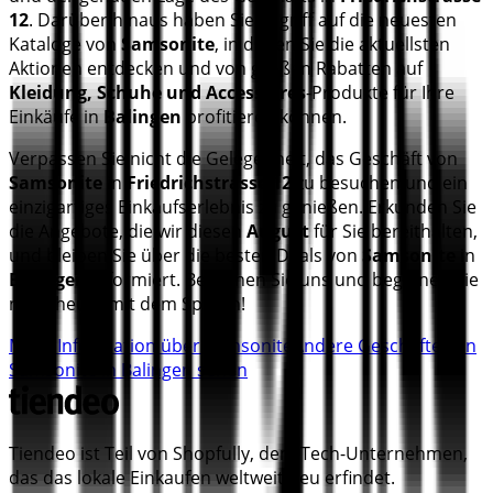
12
. Darüber hinaus haben Sie Zugriff auf die neuesten
Kataloge von
Samsonite
, in denen Sie die aktuellsten
Aktionen entdecken und von großen Rabatten auf
Kleidung, Schuhe und Accessoires
-Produkte für Ihre
Einkäufe in
Balingen
profitieren können.
Verpassen Sie nicht die Gelegenheit, das Geschäft von
Samsonite
in
Friedrichstrasse 12
zu besuchen und ein
einzigartiges Einkaufserlebnis zu genießen. Erkunden Sie
die Angebote, die wir diesen
August
für Sie bereithalten,
und bleiben Sie über die besten Deals von
Samsonite
in
Balingen
informiert. Besuchen Sie uns und beginnen Sie
noch heute mit dem Sparen!
Mehr Information über Samsonite
Andere Geschäfte von
Samsonite in Balingen sehen
Tiendeo ist Teil von Shopfully, dem Tech-Unternehmen,
das das lokale Einkaufen weltweit neu erfindet.