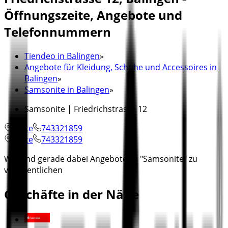
Öffnungszeite, Angebote und
Telefonnummern
Tiendeo in Balingen
»
Angebote für Kleidung, Schuhe und Accessoires in
Balingen
»
Samsonite in Balingen
»
Samsonite | Friedrichstrasse 12
Karte
743321859
Karte
743321859
Wir sind gerade dabei Angebote zu "Samsonite" zu
veröffentlichen
Geschäfte in der Nähe