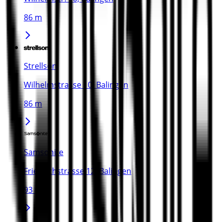
86 m
Strellson
Wilhelmstrasse 10, Balingen
86 m
Samsonite
Friedrichstrasse 12, Balingen
93 m