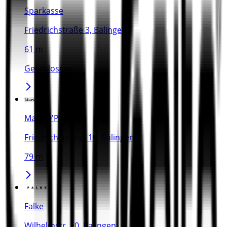
Sparkasse
Friedrichstraße 3, Balingen
61 m
Geschlossen
Marc O'Polo
Friedrichstrasse 10, Balingen
79 m
Falke
Wilhelmstr. 10, Balingen