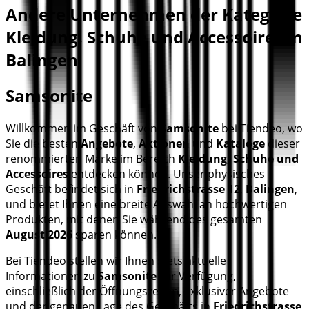
Andere Unternehmen der Kategorie
Kleidung, Schuhe und Accessoires in
Balingen
Samsonite
Willkommen im Geschäft von
Samsonite
bei Tiendeo, wo
Sie die besten
Angebote
,
Aktionen
und
Kataloge
dieser
renommierten Marke im Bereich
Kleidung, Schuhe und
Accessoires
entdecken können. Unser physisches
Geschäft befindet sich in
Friedrichstrasse 12
,
Balingen
,
und bietet Ihnen eine breite Auswahl an hochwertigen
Produkten, mit denen Sie während des gesamten
August 2026
sparen können.
Bei Tiendeo stellen wir Ihnen stets aktuelle
Informationen zu
Samsonite
zur Verfügung,
einschließlich der Öffnungszeiten, exklusiver Angebote
und der genauen Lage des Geschäfts in
Friedrichstrasse