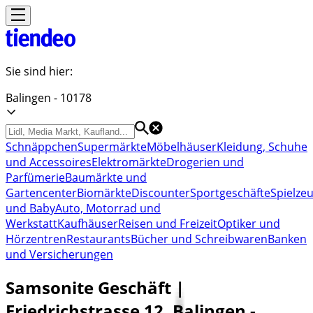
Sie sind hier:
Balingen - 10178
Schnäppchen
Supermärkte
Möbelhäuser
Kleidung, Schuhe
und Accessoires
Elektromärkte
Drogerien und
Parfümerie
Baumärkte und
Gartencenter
Biomärkte
Discounter
Sportgeschäfte
Spielze
und Baby
Auto, Motorrad und
Werkstatt
Kaufhäuser
Reisen und Freizeit
Optiker und
Hörzentren
Restaurants
Bücher und Schreibwaren
Banken
und Versicherungen
Samsonite Geschäft |
Friedrichstrasse 12, Balingen -