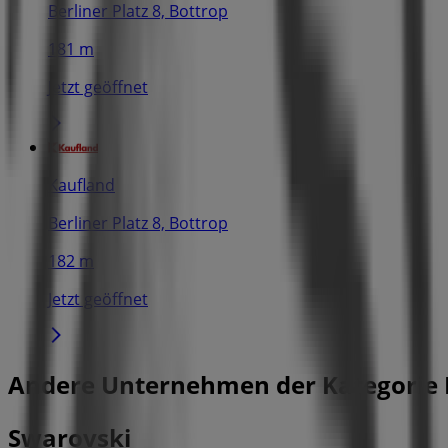
Berliner Platz 8, Bottrop
181 m
Jetzt geöffnet
Kaufland
Berliner Platz 8, Bottrop
182 m
Jetzt geöffnet
Andere Unternehmen der Kategorie K
Swarovski