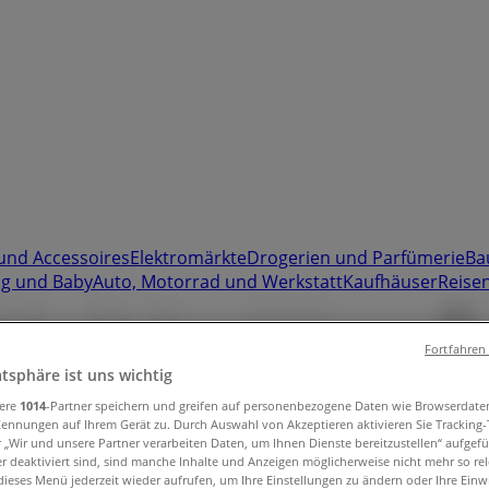
und Accessoires
Elektromärkte
Drogerien und Parfümerie
Ba
ug und Baby
Auto, Motorrad und Werkstatt
Kaufhäuser
Reisen
Bottrop - Öffnungszeite, Angebote un
Fortfahren
atsphäre ist uns wichtig
sere
1014
-Partner speichern und greifen auf personenbezogene Daten wie Browserdate
Kennungen auf Ihrem Gerät zu. Durch Auswahl von Akzeptieren aktivieren Sie Tracking
ottrop
»
r „Wir und unsere Partner verarbeiten Daten, um Ihnen Dienste bereitzustellen“ aufgef
 deaktiviert sind, sind manche Inhalte und Anzeigen möglicherweise nicht mehr so rele
ieses Menü jederzeit wieder aufrufen, um Ihre Einstellungen zu ändern oder Ihre Einwi