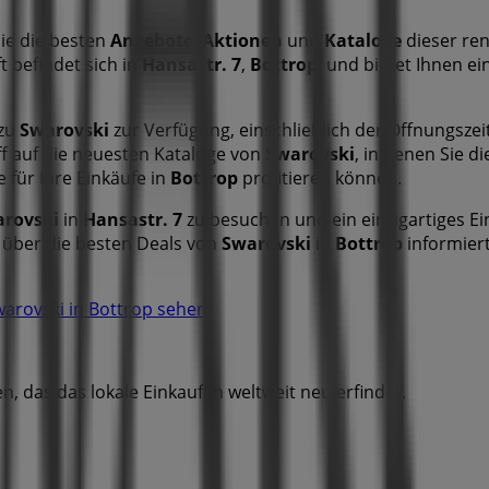
ie die besten
Angebote
,
Aktionen
und
Kataloge
dieser re
 befindet sich in
Hansastr. 7
,
Bottrop
, und bietet Ihnen e
 zu
Swarovski
zur Verfügung, einschließlich der Öffnungsze
ff auf die neuesten Kataloge von
Swarovski
, in denen Sie 
 für Ihre Einkäufe in
Bottrop
profitieren können.
rovski
in
Hansastr. 7
zu besuchen und ein einzigartiges Ei
e über die besten Deals von
Swarovski
in
Bottrop
informier
arovski in Bottrop sehen
, das das lokale Einkaufen weltweit neu erfindet.