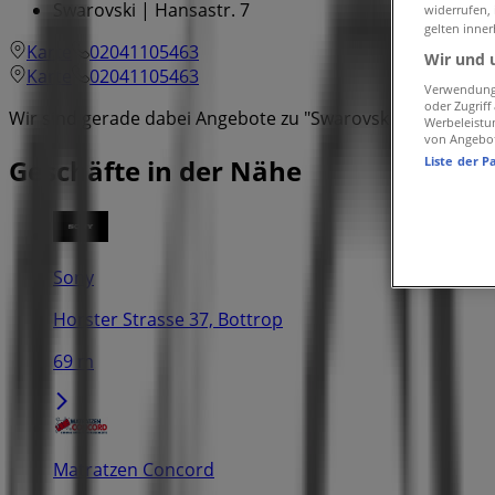
Swarovski | Hansastr. 7
widerrufen,
gelten inner
Karte
02041105463
Wir und 
Karte
02041105463
Verwendung 
oder Zugrif
Wir sind gerade dabei Angebote zu "Swarovski" zu veröffen
Werbeleistu
von Angebo
Liste der P
Geschäfte in der Nähe
Sony
Horster Strasse 37, Bottrop
69 m
Matratzen Concord