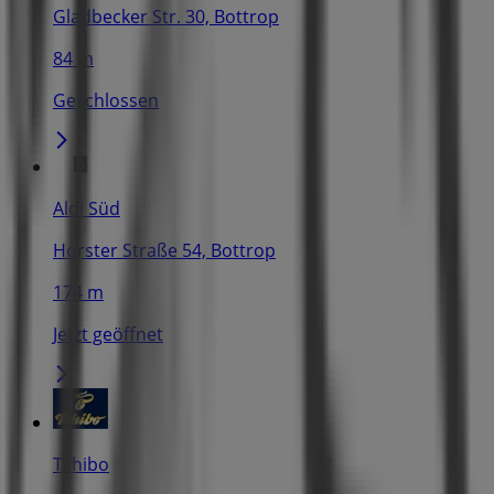
Gladbecker Str. 30, Bottrop
84 m
Geschlossen
Aldi Süd
Horster Straße 54, Bottrop
174 m
Jetzt geöffnet
Tchibo