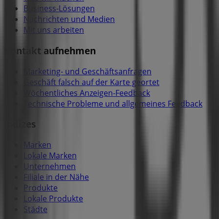
Business-Lösungen
Nachrichten und Medien
Mit uns arbeiten
Kontakt aufnehmen
Marketing- und Geschäftsanfragen
Geschäft falsch auf der Karte geortet
Wöchentliches Anzeigen-Feedback
Technische Probleme und allgemeines Feedback
Indizes
Marken
Lokale Marken
Unternehmen
Filiale in der Nähe
Produkte
Lokale Produkte
Städte