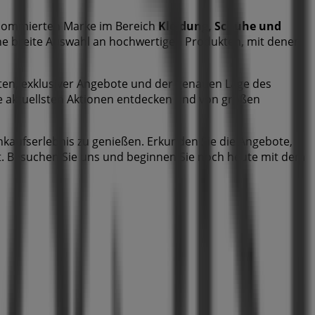
nommierten Marke im Bereich
Kleidung, Schuhe und
ine breite Auswahl an hochwertigen Produkten, mit denen
iten, exklusiver Angebote und der genauen Lage des
die aktuellsten Aktionen entdecken und von großen
nkaufserlebnis zu genießen. Erkunden Sie die Angebote,
t. Besuchen Sie uns und beginnen Sie noch heute mit dem