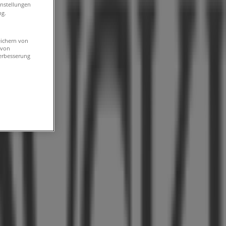
instellungen
ng.
eichern von
 von
erbesserung