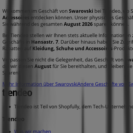
Willkommen im Geschäft von
Swarovski
bei Tiendeo, wo S
Accessoires
entdecken können. Unser physisches Geschäft
Sie während des gesamten
August 2026
sparen können.
Bei Tiendeo stellen wir Ihnen stets aktuelle Informationen
Geschäfts in
Hansastr. 7
. Darüber hinaus haben Sie Zugri
Rabatten auf
Kleidung, Schuhe und Accessoires
-Produkte
Verpassen Sie nicht die Gelegenheit, das Geschäft von
Swa
die wir diesen
August
für Sie bereithalten, und bleiben Si
Sparen!
Mehr Information über Swarovski
Andere Geschäfte von Sw
Tiendeo ist Teil von Shopfully, dem Tech-Unternehmen
Tiendeo
Was wir machen