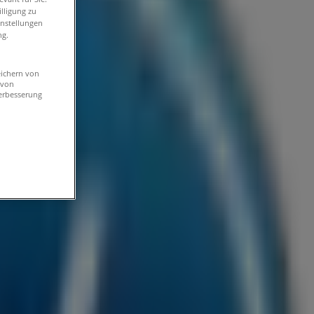
lligung zu
instellungen
ng.
eichern von
 von
erbesserung