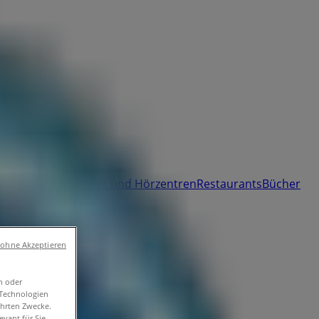
umärkte und
 und Freizeit
Optiker und Hörzentren
Restaurants
Bücher
ressen
 ohne Akzeptieren
n oder
-Technologien
ührten Zwecke.
vant für Sie.