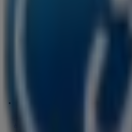
Ford
Sudetenstraße 6, Braunschweig
2.3 km
Ford
Helmstedter Str. 60, Braunschweig
3.3 km
Ford
Ahlumer Str. 86, Wolfenbüttel