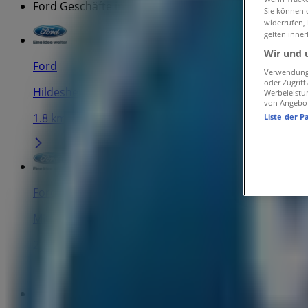
Ford Geschäfte in Braunschweig
Sie können d
widerrufen,
gelten inner
Wir und 
Ford
Verwendung 
oder Zugrif
Hildesheimer Str. 25, Braunschweig
Werbeleistu
von Angebo
1.8 km
Liste der P
Ford
Mittelweg 20, Braunschweig
2.2 km