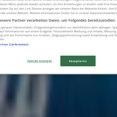
ieses Menü jederzeit wieder aufrufen, um Ihre Einstellungen zu ändern oder Ihre Einwi
 indem Sie auf den Link Zwecke anzeigen am unteren Rand der Webseite klicken. Ihre E
halb unseres Website. Weitere Informationen finden Sie in unserer Datenschutzerkläru
unsere Partner verarbeiten Daten, um Folgendes bereitzustellen:
genauer Standortdaten. Endgeräteeigenschaften zur Identifikation aktiv abfragen. Sp
f auf Informationen auf einem Endgerät. Personalisierte Werbung und Inhalte, Messung
ng und der Performance von Inhalten, Zielgruppenforschung sowie Entwicklung und V
ten.
artner (Lieferanten)
Zwecke anzeigen
Akzeptieren