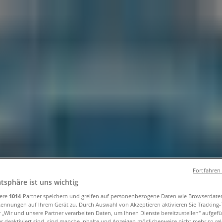
und Accessoires
Elektromärkte
Drogerien und Parfümerie
Ba
ug und Baby
Auto, Motorrad und Werkstatt
Kaufhäuser
Reisen
fnungszeiten, Telefonnummern und Ad
Fortfahren
atsphäre ist uns wichtig
nschweig
»
sere
1014
-Partner speichern und greifen auf personenbezogene Daten wie Browserdate
Kennungen auf Ihrem Gerät zu. Durch Auswahl von Akzeptieren aktivieren Sie Tracking
r „Wir und unsere Partner verarbeiten Daten, um Ihnen Dienste bereitzustellen“ aufgef
 deaktiviert sind, sind manche Inhalte und Anzeigen möglicherweise nicht mehr so rele