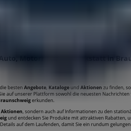
en
Ford in Schöppenstedt
Ford in Söhlde
Ford in Gifhorn
Auto, Motorrad und Werkstatt in Br
 die besten
Angebote
,
Kataloge
und
Aktionen
zu finden, s
ie auf unserer Plattform sowohl die neuesten Nachrichten
Braunschweig
erkunden.
d
Aktionen
, sondern auch auf Informationen zu den stationä
eig
und entdecken Sie Produkte mit attraktiven Rabatten, 
 Details auf dem Laufenden, damit Sie ein rundum gelungen