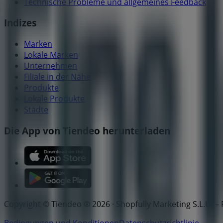
Technische Probleme und allgemeines Feedback
Indizes
Marken
Lokale Marken
Unternehmen
Filiale in der Nähe
Produkte
Lokale Produkte
Städte
Die App von Tiendeo herunterladen
Copyright © Tiendeo ® 2026 · Shopfully Marketing S.L.U. –