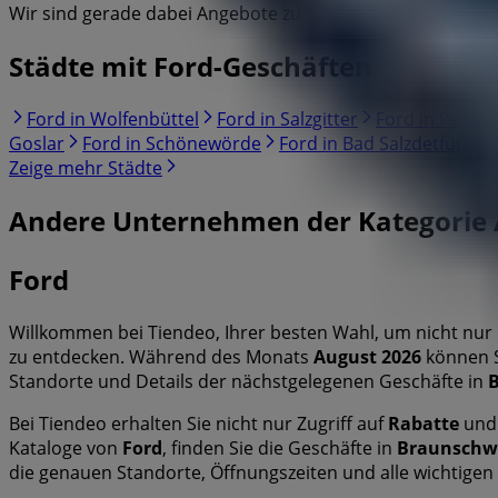
Wir sind gerade dabei Angebote zu "Ford" zu veröffentlich
Städte mit Ford-Geschäften
Ford in Wolfenbüttel
Ford in Salzgitter
Ford in Peine
Goslar
Ford in Schönewörde
Ford in Bad Salzdetfurth
Zeige mehr Städte
Andere Unternehmen der Kategorie 
Ford
Willkommen bei Tiendeo, Ihrer besten Wahl, um nicht nur
zu entdecken. Während des Monats
August 2026
können S
Standorte und Details der nächstgelegenen Geschäfte in
Bei Tiendeo erhalten Sie nicht nur Zugriff auf
Rabatte
un
Kataloge von
Ford
, finden Sie die Geschäfte in
Braunschw
die genauen Standorte, Öffnungszeiten und alle wichtigen