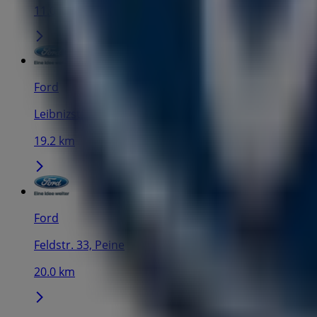
11.0 km
Ford
Leibnizstr. 17, Salzgitter
19.2 km
Ford
Feldstr. 33, Peine
20.0 km