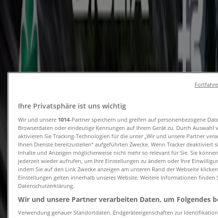
Angebote und Prospekte
Tiendeo in Braunschweig
»
Angebote für Auto, Motorrad und Werkstatt in
Braunschweig
Fortfahr
Ihre Privatsphäre ist uns wichtig
Škoda
Wir und unsere
1014
-Partner speichern und greifen auf personenbezogene Dat
Browserdaten oder eindeutige Kennungen auf Ihrem Gerät zu. Durch Auswahl 
Der Škoda Octavia Passt genau zu Ihnen
aktivieren Sie Tracking-Technologien für die unter „Wir und unsere Partner ver
Ihnen Dienste bereitzustellen“ aufgeführten Zwecke. Wenn Tracker deaktiviert 
Läuft am 3.8. ab
Braunschweig
Inhalte und Anzeigen möglicherweise nicht mehr so relevant für Sie. Sie könne
jederzeit wieder aufrufen, um Ihre Einstellungen zu ändern oder Ihre Einwilligu
indem Sie auf den Link Zwecke anzeigen am unteren Rand der Webseite klicken.
Einstellungen gelten innerhalb unseres Website. Weitere Informationen finden S
Datenschutzerklärung.
Hyundai
Wir und unsere Partner verarbeiten Daten, um Folgendes be
Hyundai ioniq 9 zubehoerbroschuerepdf
Verwendung genauer Standortdaten. Endgeräteeigenschaften zur Identifikation 