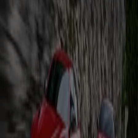
Giulia Quadrifoglio Oro
Läuft am 31.12. ab
Braunschweig
Alfa Romeo
Giulia Stelvio Quadrifolgio Preisliste
Läuft am 31.12. ab
Braunschweig
Mehr anzeigen
Auto, Motorrad und Werkstatt
Kataloge in Braunschweig
Flyer und beste Angebote in
Braunschweig