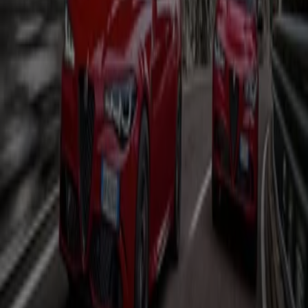
Bier
Schwamm
Seifenblasen
Metalldetektor
Spa
Staubsauger
Auto, Motorrad und Werkstatt in
anderen Städten
Berlin
Hamburg
München
Köln
Frankfurt am
Main
Düsseldorf
Bremen
Stuttgart
Dresden
Hannover
Essen
Nürnberg
Leipzig
Dortmund
Duisburg
Augsburg
Zeige mehr Städte
Motor
ist eine Kategorie, welche alle Geschäfte und
Händler vereint, welche sich sich umd die Instandhaltung
und Ausstattung deines
Autos
und
Motorrades
kümmern. Die
KFZ-Ausstatter
sind in jeder Stadt
beheimatet und unentbehrlich um dein Auto in Schuss
zu halten. Außer den Prospekten der Fachhändler, unter
welchen die Angebote für
Reifen
und
Kindersitze