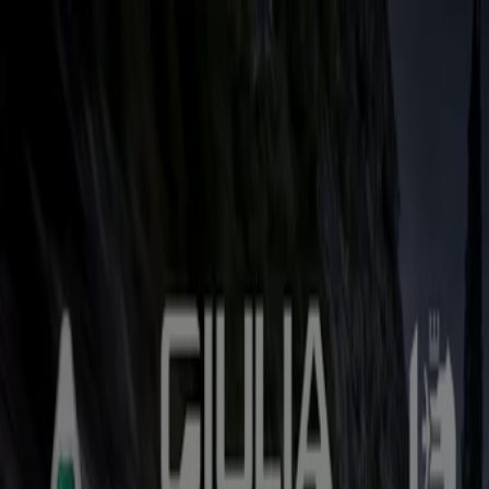
Sie sind hier:
Braunschweig - 10178
Schnäppchen
Supermärkte
Möbelhäuser
Kleidung, Schuhe
und Accessoires
Elektromärkte
Drogerien und
Parfümerie
Baumärkte und
Gartencenter
Biomärkte
Discounter
Sportgeschäfte
Spielze
und Baby
Auto, Motorrad und
Werkstatt
Kaufhäuser
Reisen und Freizeit
Optiker und
Hörzentren
Restaurants
Bücher und Schreibwaren
Banken
und Versicherungen
Auto, Motorrad und Werkstatt in
Braunschweig - Gutscheine,