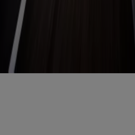
Copyright © Tiendeo ® 2026 · Shopfully Marketing S.L.U. –
Palau de Mar – 08039 Barcelona, Spain
Bedingungen und Konditionen
Datenschutzrichtlinie
Cookies verwalten