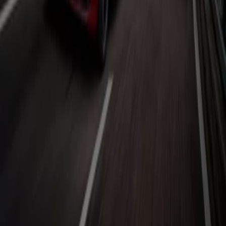
hervorstechen, findest du auch Prospekte von
Supermärkten, welche einen Teil ihres Sortiments dem
Automobil und Thema Motor generell widmen.
Siehe die Angebote der Auto, Motorrad und Werkstatt
Tiendeo ist Teil von Shopfully, dem Tech-Unternehmen,
das das lokale Einkaufen weltweit neu erfindet.
Tiendeo
Was wir machen
Business-Lösungen
Nachrichten und Medien
Mit uns arbeiten
Kontakt aufnehmen