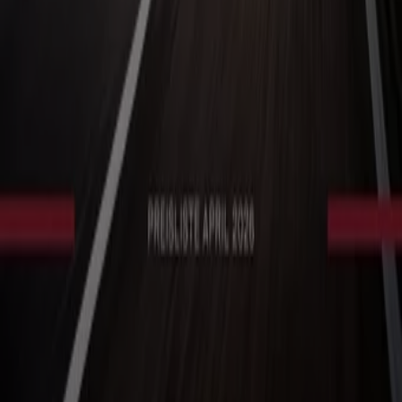
Marketing- und Geschäftsanfragen
Geschäft falsch auf der Karte geortet
Wöchentliches Anzeigen-Feedback
Technische Probleme und allgemeines Feedback
Indizes
Marken
Lokale Marken
Unternehmen
Filiale in der Nähe
Produkte
Lokale Produkte
Städte
Die App von Tiendeo herunterladen