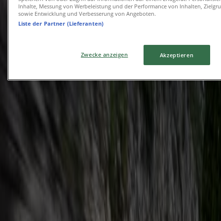
Inhalte, Messung von Werbeleistung und der Performance von Inhalten, Zielg
sowie Entwicklung und Verbesserung von Angeboten.
Läuft am 31.7. ab
Berlin
Liste der Partner (Lieferanten)
Hyundai
Zwecke anzeigen
Akzeptieren
Hyundai inster zubehoerbroschuerepdf
Läuft am 31.7. ab
Berlin
Audi
Preisliste q9 suv
Läuft am 30.7. ab
Berlin
Alfa Romeo