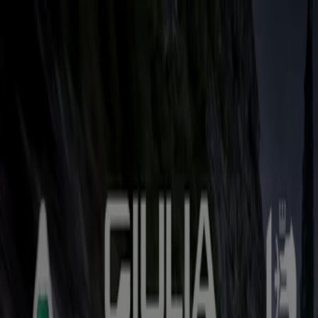
Sie sind hier:
Berlin - 10178
Schnäppchen
Supermärkte
Möbelhäuser
Kleidung, Schuhe
und Accessoires
Elektromärkte
Drogerien und
Parfümerie
Baumärkte und
Gartencenter
Biomärkte
Discounter
Sportgeschäfte
Spielze
und Baby
Auto, Motorrad und
Werkstatt
Kaufhäuser
Reisen und Freizeit
Optiker und
Hörzentren
Restaurants
Bücher und Schreibwaren
Banken
und Versicherungen
Auto, Motorrad und Werkstatt in
Berlin - Gutscheine, Angebote und