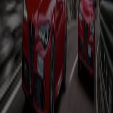
Bier
Schwamm
Seifenblasen
Metalldetektor
Spa
Staubsauger
Auto, Motorrad und Werkstatt in
anderen Städten
Berlin
Hamburg
München
Köln
Frankfurt am
Main
Düsseldorf
Bremen
Stuttgart
Dresden
Hannover
Essen
Nürnberg
Leipzig
Dortmund
Duisburg
Augsburg
Zeige mehr Städte
Motor
ist eine Kategorie, welche alle Geschäfte und
Händler vereint, welche sich sich umd die Instandhaltung
und Ausstattung deines
Autos
und
Motorrades
kümmern. Die
KFZ-Ausstatter
sind in jeder Stadt
beheimatet und unentbehrlich um dein Auto in Schuss
zu halten. Außer den Prospekten der Fachhändler, unter
welchen die Angebote für
Reifen
und
Kindersitze
hervorstechen, findest du auch Prospekte von
Supermärkten, welche einen Teil ihres Sortiments dem