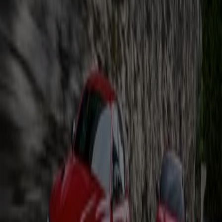
Giulia Quadrifoglio Oro
Läuft am 31.12. ab
Berlin
Alfa Romeo
Giulia Stelvio Quadrifolgio Preisliste
Läuft am 31.12. ab
Berlin
Mehr anzeigen
Auto, Motorrad und Werkstatt
Kataloge in Berlin
Flyer und beste Angebote in Berlin