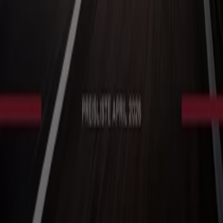
Marketing- und Geschäftsanfragen
Geschäft falsch auf der Karte geortet
Wöchentliches Anzeigen-Feedback
Technische Probleme und allgemeines Feedback
Indizes
Marken
Lokale Marken
Unternehmen
Filiale in der Nähe
Produkte
Lokale Produkte
Städte
Die App von Tiendeo herunterladen