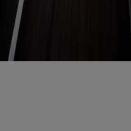
Copyright © Tiendeo ® 2026 · Shopfully Marketing S.L.U. –
Palau de Mar – 08039 Barcelona, Spain
Bedingungen und Konditionen
Datenschutzrichtlinie
Cookies verwalten