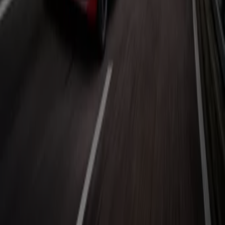
Automobil und Thema Motor generell widmen.
Siehe die Angebote der Auto, Motorrad und Werkstatt
Tiendeo ist Teil von Shopfully, dem Tech-Unternehmen,
das das lokale Einkaufen weltweit neu erfindet.
Tiendeo
Was wir machen
Business-Lösungen
Nachrichten und Medien
Mit uns arbeiten
Kontakt aufnehmen