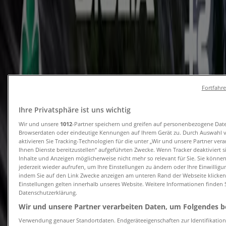
und Prospekte
Tiendeo in Hamburg
»
Angebote für Auto, Motorrad und Werkstatt in
Hamburg
Fortfahr
Ihre Privatsphäre ist uns wichtig
Škoda
Wir und unsere
1012
-Partner speichern und greifen auf personenbezogene Dat
Browserdaten oder eindeutige Kennungen auf Ihrem Gerät zu. Durch Auswahl 
Der Škoda Octavia Passt genau zu Ihnen
aktivieren Sie Tracking-Technologien für die unter „Wir und unsere Partner ver
Ihnen Dienste bereitzustellen“ aufgeführten Zwecke. Wenn Tracker deaktiviert 
Läuft am 3.8. ab
Hamburg
Inhalte und Anzeigen möglicherweise nicht mehr so relevant für Sie. Sie könne
jederzeit wieder aufrufen, um Ihre Einstellungen zu ändern oder Ihre Einwilligu
indem Sie auf den Link Zwecke anzeigen am unteren Rand der Webseite klicken.
Einstellungen gelten innerhalb unseres Website. Weitere Informationen finden S
Datenschutzerklärung.
Hyundai
Wir und unsere Partner verarbeiten Daten, um Folgendes be
Hyundai ioniq 9 zubehoerbroschuerepdf
Verwendung genauer Standortdaten. Endgeräteeigenschaften zur Identifikation 