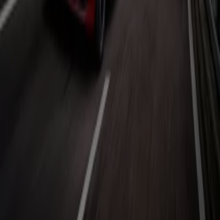
hervorstechen, findest du auch Prospekte von
Supermärkten, welche einen Teil ihres Sortiments dem
Automobil und Thema Motor generell widmen.
Siehe die Angebote der Auto, Motorrad und Werkstatt
Tiendeo ist Teil von Shopfully, dem Tech-Unternehmen,
das das lokale Einkaufen weltweit neu erfindet.
Tiendeo
Was wir machen
Business-Lösungen
Nachrichten und Medien
Mit uns arbeiten
Kontakt aufnehmen