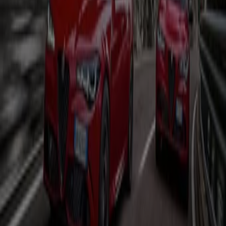
Bier
Schwamm
Seifenblasen
Metalldetektor
Spa
Staubsauger
Auto, Motorrad und Werkstatt in
anderen Städten
Berlin
Hamburg
München
Köln
Frankfurt am
Main
Düsseldorf
Bremen
Stuttgart
Dresden
Hannover
Essen
Nürnberg
Leipzig
Dortmund
Duisburg
Augsburg
Zeige mehr Städte
Motor
ist eine Kategorie, welche alle Geschäfte und
Händler vereint, welche sich sich umd die Instandhaltung
und Ausstattung deines
Autos
und
Motorrades
kümmern. Die
KFZ-Ausstatter
sind in jeder Stadt
beheimatet und unentbehrlich um dein Auto in Schuss
zu halten. Außer den Prospekten der Fachhändler, unter
welchen die Angebote für
Reifen
und
Kindersitze