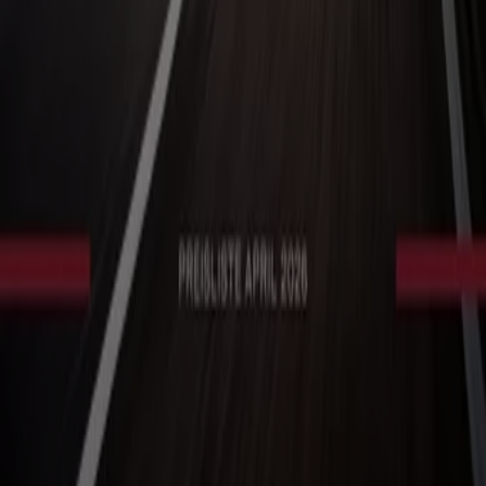
Marketing- und Geschäftsanfragen
Geschäft falsch auf der Karte geortet
Wöchentliches Anzeigen-Feedback
Technische Probleme und allgemeines Feedback
Indizes
Marken
Lokale Marken
Unternehmen
Filiale in der Nähe
Produkte
Lokale Produkte
Städte
Die App von Tiendeo herunterladen