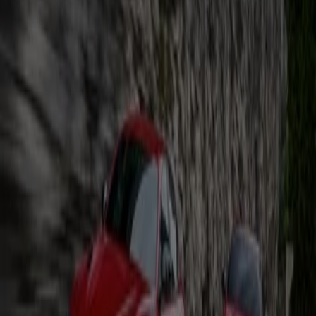
Giulia Quadrifoglio Oro
Läuft am 31.12. ab
Hamburg
Alfa Romeo
Giulia Stelvio Quadrifolgio Preisliste
Läuft am 31.12. ab
Hamburg
Mehr anzeigen
Auto, Motorrad und Werkstatt
Kataloge in Hamburg
Flyer und beste Angebote in
Hamburg