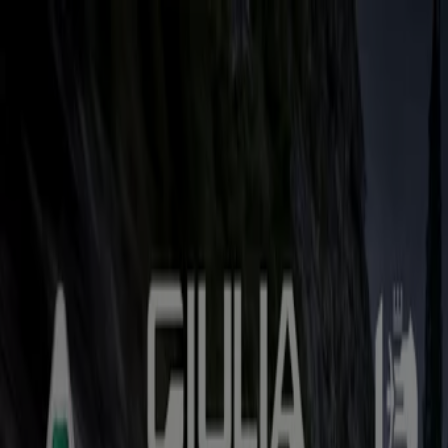
Sie sind hier:
Hamburg - 10178
Schnäppchen
Supermärkte
Möbelhäuser
Kleidung, Schuhe
und Accessoires
Elektromärkte
Drogerien und
Parfümerie
Baumärkte und
Gartencenter
Biomärkte
Discounter
Sportgeschäfte
Spielze
und Baby
Auto, Motorrad und
Werkstatt
Kaufhäuser
Reisen und Freizeit
Optiker und
Hörzentren
Restaurants
Bücher und Schreibwaren
Banken
und Versicherungen
Auto, Motorrad und Werkstatt in
Hamburg - Gutscheine, Angebote