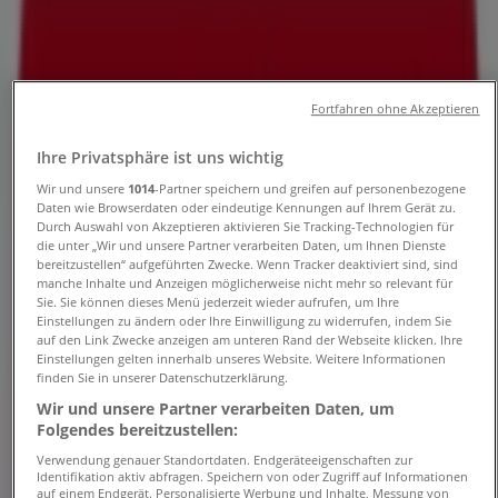
Angebote, Öffnungszeiten und
Telefonnummern
Fortfahren ohne Akzeptieren
Tiendeo in Braunschweig
»
Angebote für Banken und Versicherungen in
Ihre Privatsphäre ist uns wichtig
Braunschweig
»
Wir und unsere
1014
-Partner speichern und greifen auf personenbezogene
Norisbank in Braunschweig
»
Daten wie Browserdaten oder eindeutige Kennungen auf Ihrem Gerät zu.
Durch Auswahl von Akzeptieren aktivieren Sie Tracking-Technologien für
Norisbank | Bevenroder Straße 123
die unter „Wir und unsere Partner verarbeiten Daten, um Ihnen Dienste
bereitzustellen“ aufgeführten Zwecke. Wenn Tracker deaktiviert sind, sind
Karte
0531379980
manche Inhalte und Anzeigen möglicherweise nicht mehr so relevant für
Karte
0531379980
Sie. Sie können dieses Menü jederzeit wieder aufrufen, um Ihre
Einstellungen zu ändern oder Ihre Einwilligung zu widerrufen, indem Sie
auf den Link Zwecke anzeigen am unteren Rand der Webseite klicken. Ihre
Angebote für Norisbank in
Einstellungen gelten innerhalb unseres Website. Weitere Informationen
finden Sie in unserer Datenschutzerklärung.
Braunschweig
Wir und unsere Partner verarbeiten Daten, um
Folgendes bereitzustellen:
Verwendung genauer Standortdaten. Endgeräteeigenschaften zur
Identifikation aktiv abfragen. Speichern von oder Zugriff auf Informationen
auf einem Endgerät. Personalisierte Werbung und Inhalte, Messung von