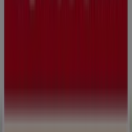
renommierten Marke im Bereich
Banken und
Versicherungen
entdecken können. Unser physisches
Geschäft befindet sich in
Bevenroder Straße 123
,
Braunschweig
, und bietet Ihnen eine breite Auswahl an
hochwertigen Produkten, mit denen Sie während des
gesamten
August 2026
sparen können.
Bei Tiendeo stellen wir Ihnen stets aktuelle
Informationen zu
Norisbank
zur Verfügung,
einschließlich der Öffnungszeiten, exklusiver Angebote
und der genauen Lage des Geschäfts in
Bevenroder
Straße 123
. Darüber hinaus haben Sie Zugriff auf die
neuesten Kataloge von
Norisbank
, in denen Sie die
aktuellsten Aktionen entdecken und von großen
Rabatten auf
Banken und Versicherungen
-Produkte für
Ihre Einkäufe in
Braunschweig
profitieren können.
Verpassen Sie nicht die Gelegenheit, das Geschäft von
Norisbank
in
Bevenroder Straße 123
zu besuchen und
ein einzigartiges Einkaufserlebnis zu genießen. Erkunden
Sie die Angebote, die wir diesen
August
für Sie