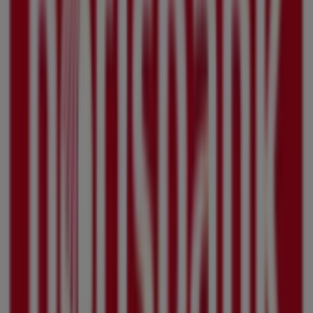
Betty Barclay
Schuhstraße 13, Braunschweig
19 m
s. Oliver
Schuhstr. 13-14, Braunschweig
20 m
Jack Wolfskin
Schuhstrasse 13 - 14, Braunschweig
20 m