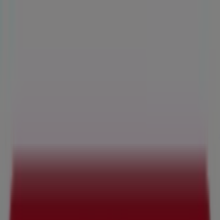
Sie sind hier:
Braunschweig - 10178
Schnäppchen
Supermärkte
Möbelhäuser
Kleidung, Schuhe
und Accessoires
Elektromärkte
Drogerien und
Parfümerie
Baumärkte und
Gartencenter
Biomärkte
Discounter
Sportgeschäfte
Spielze
und Baby
Auto, Motorrad und
Werkstatt
Kaufhäuser
Reisen und Freizeit
Optiker und
Hörzentren
Restaurants
Bücher und Schreibwaren
Banken
und Versicherungen
Norisbank Filiale | Bevenroder
Straße 123, Braunschweig -