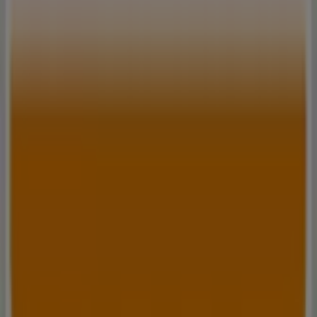
bereithalten, und bleiben Sie über die besten Deals von
Norisbank
in
Braunschweig
informiert. Besuchen Sie
uns und beginnen Sie noch heute mit dem Sparen!
Mehr Information über Norisbank
Andere Geschäfte von
Norisbank in Braunschweig sehen
Tiendeo ist Teil von Shopfully, dem Tech-Unternehmen,
das das lokale Einkaufen weltweit neu erfindet.
Tiendeo
Was wir machen
Business-Lösungen
Nachrichten und Medien
Mit uns arbeiten