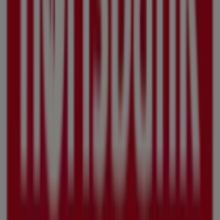
Clarks
Platz Am Ritterbrunnen 1, Braunschweig
22 m
Andere Unternehmen der Kategorie
Banken und Versicherungen in
Braunschweig
Norisbank
Willkommen im Geschäft von
Norisbank
bei Tiendeo, wo
Sie die besten
Angebote
,
Aktionen
und
Kataloge
dieser