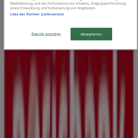
Werbeleistung und der Performance von Inhalten, Zielgruppenforschung
sowie Entwicklung und Verbesserung von Angeboten.
Liste der Partner (Lieferanten)
Norisbank
6 Monte
Zwecke anzeigen
Akzeptieren
Läuft am 30.9. ab
Geschäfte in der Nähe
Sony
Schuhstr. 29-34, Braunschweig
0 m