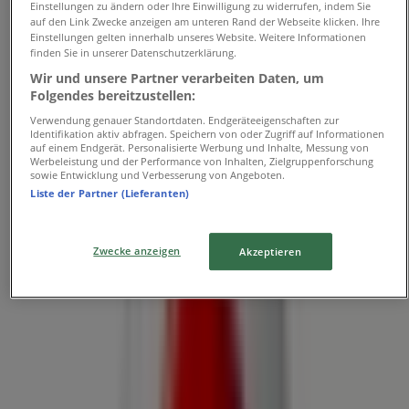
Einstellungen zu ändern oder Ihre Einwilligung zu widerrufen, indem Sie
10:00 - 19:00
auf den Link Zwecke anzeigen am unteren Rand der Webseite klicken. Ihre
Mittwoch
Einstellungen gelten innerhalb unseres Website. Weitere Informationen
10:00 - 19:00
finden Sie in unserer Datenschutzerklärung.
Donnerstag
Wir und unsere Partner verarbeiten Daten, um
10:00 - 19:00
Folgendes bereitzustellen:
Freitag
Verwendung genauer Standortdaten. Endgeräteeigenschaften zur
10:00 - 19:00
Identifikation aktiv abfragen. Speichern von oder Zugriff auf Informationen
auf einem Endgerät. Personalisierte Werbung und Inhalte, Messung von
Samstag
Werbeleistung und der Performance von Inhalten, Zielgruppenforschung
10:00 - 15:00
sowie Entwicklung und Verbesserung von Angeboten.
Liste der Partner (Lieferanten)
Karte
053129580082
Geschlossen
Zwecke anzeigen
Akzeptieren
Sonntag
Geschlossen
Montag
10:00 - 19:00