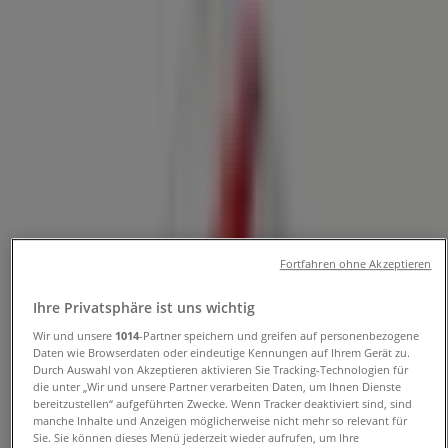
Öffnungszeiten und
Telefonnummern
Tiendeo in Braunschweig
»
Angebote für Elektromärkte in Braunschweig
»
Vodafone in Braunschweig
»
Vodafone | Neue Straße 3
Geschlossen
Fortfahren ohne Akzeptieren
Ihre Privatsphäre ist uns wichtig
Sonntag
Wir und unsere
1014
-Partner speichern und greifen auf personenbezogene
Daten wie Browserdaten oder eindeutige Kennungen auf Ihrem Gerät zu.
Geschlossen
Durch Auswahl von Akzeptieren aktivieren Sie Tracking-Technologien für
die unter „Wir und unsere Partner verarbeiten Daten, um Ihnen Dienste
Montag
bereitzustellen“ aufgeführten Zwecke. Wenn Tracker deaktiviert sind, sind
10:00 - 19:00
manche Inhalte und Anzeigen möglicherweise nicht mehr so relevant für
Dienstag
Sie. Sie können dieses Menü jederzeit wieder aufrufen, um Ihre