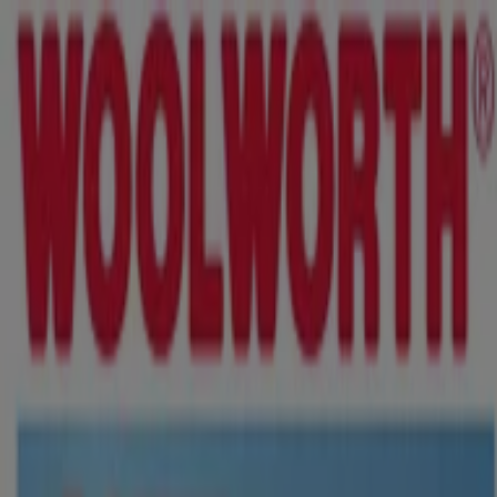
Sie sind hier:
Bremen - 10178
Schnäppchen
Supermärkte
Möbelhäuser
Kleidung, Schuhe
und Accessoires
Elektromärkte
Drogerien und
Parfümerie
Baumärkte und
Gartencenter
Biomärkte
Discounter
Sportgeschäfte
Spielze
und Baby
Auto, Motorrad und
Werkstatt
Kaufhäuser
Reisen und Freizeit
Optiker und
Hörzentren
Restaurants
Bücher und Schreibwaren
Banken
und Versicherungen
Woolworth Filiale | Bahnhofsplatz
42, Bremen - Angebote,