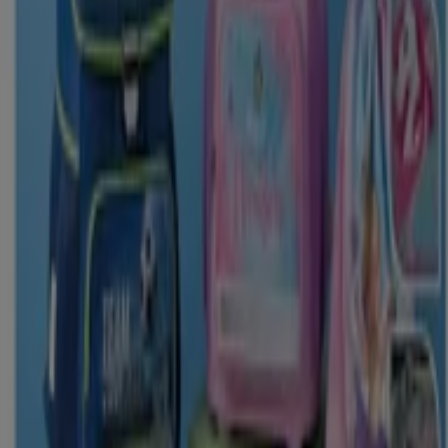
35 m
Bonita
Sögestraße 15, Bremen
35 m
Jetzt geöffnet
Clarks
Ansgaritorstrasse 21, Bremen
35 m