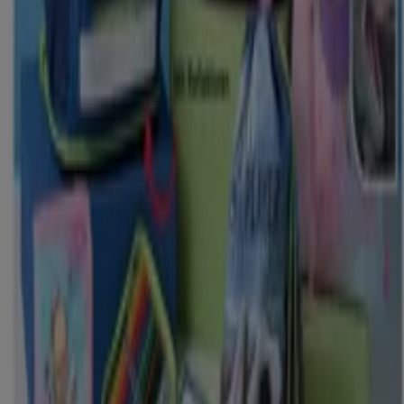
Jetzt geöffnet
Triumph
BGM.SMIDT STR.32-36, Bremen
35 m
Makita
ELLHORNSTR. 24, Bremen
74 m