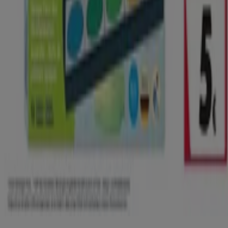
Marken
Lokale Marken
Unternehmen
Filiale in der Nähe
Produkte
Lokale Produkte
Städte
Die App von Tiendeo herunterladen
Copyright © Tiendeo ® 2026 · Shopfully Marketing S.L.U. –
Palau de Mar – 08039 Barcelona, Spain
Bedingungen und Konditionen
Datenschutzrichtlinie
Cookies verwalten