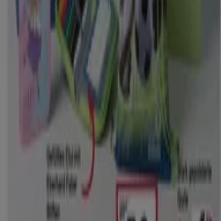
Andere Unternehmen der Kategorie
Kaufhäuser in Bremen
Woolworth
Willkommen im Geschäft von
Woolworth
bei Tiendeo,
wo Sie die besten
Angebote
,
Aktionen
und
Kataloge
dieser renommierten Marke im Bereich
Kaufhäuser
entdecken können. Unser physisches Geschäft befindet
sich in
Bahnhofsplatz 42
,
Bremen
, und bietet Ihnen eine
breite Auswahl an hochwertigen Produkten, mit denen
Sie während des gesamten
August 2026
sparen können.
Bei Tiendeo stellen wir Ihnen stets aktuelle
Informationen zu
Woolworth
zur Verfügung,
einschließlich der Öffnungszeiten, exklusiver Angebote
und der genauen Lage des Geschäfts in
Bahnhofsplatz
42
. Darüber hinaus haben Sie Zugriff auf die neuesten
Kataloge von
Woolworth
, in denen Sie die aktuellsten