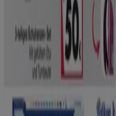
Aktionen entdecken und von großen Rabatten auf
Kaufhäuser
-Produkte für Ihre Einkäufe in
Bremen
profitieren können.
Verpassen Sie nicht die Gelegenheit, das Geschäft von
Woolworth
in
Bahnhofsplatz 42
zu besuchen und ein
einzigartiges Einkaufserlebnis zu genießen. Erkunden Sie
die Angebote, die wir diesen
August
für Sie bereithalten,
und bleiben Sie über die besten Deals von
Woolworth
in
Bremen
informiert. Besuchen Sie uns und beginnen Sie
noch heute mit dem Sparen!
Mehr Information über Woolworth
Andere Geschäfte von
Woolworth in Bremen sehen
Tiendeo ist Teil von Shopfully, dem Tech-Unternehmen,
das das lokale Einkaufen weltweit neu erfindet.
Tiendeo