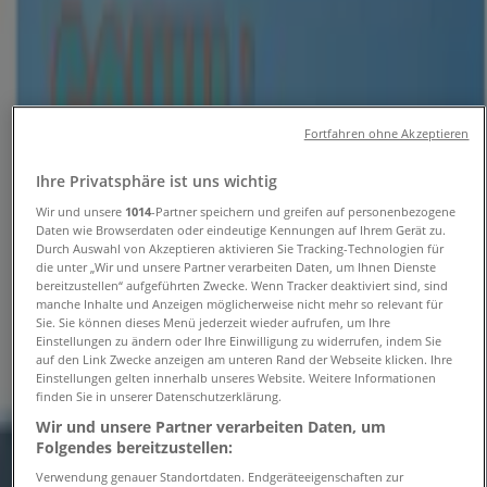
Öffnungszeiten und
Telefonnummern
Tiendeo in Bremen
»
Fortfahren ohne Akzeptieren
Angebote für Kaufhäuser in Bremen
»
Woolworth in Bremen
»
Ihre Privatsphäre ist uns wichtig
Woolworth | Bahnhofsplatz 42
Wir und unsere
1014
-Partner speichern und greifen auf personenbezogene
Daten wie Browserdaten oder eindeutige Kennungen auf Ihrem Gerät zu.
Karte
02303/5938-200
Durch Auswahl von Akzeptieren aktivieren Sie Tracking-Technologien für
die unter „Wir und unsere Partner verarbeiten Daten, um Ihnen Dienste
Karte
02303/5938-200
bereitzustellen“ aufgeführten Zwecke. Wenn Tracker deaktiviert sind, sind
manche Inhalte und Anzeigen möglicherweise nicht mehr so relevant für
Angebote für Woolworth in Bremen
Sie. Sie können dieses Menü jederzeit wieder aufrufen, um Ihre
Einstellungen zu ändern oder Ihre Einwilligung zu widerrufen, indem Sie
auf den Link Zwecke anzeigen am unteren Rand der Webseite klicken. Ihre
Einstellungen gelten innerhalb unseres Website. Weitere Informationen
finden Sie in unserer Datenschutzerklärung.
Wir und unsere Partner verarbeiten Daten, um
Folgendes bereitzustellen:
Verwendung genauer Standortdaten. Endgeräteeigenschaften zur
Woolworth