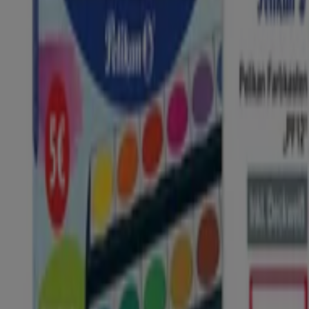
Was wir machen
Business-Lösungen
Nachrichten und Medien
Mit uns arbeiten
Kontakt aufnehmen
Marketing- und Geschäftsanfragen
Geschäft falsch auf der Karte geortet
Wöchentliches Anzeigen-Feedback
Technische Probleme und allgemeines Feedback
Indizes