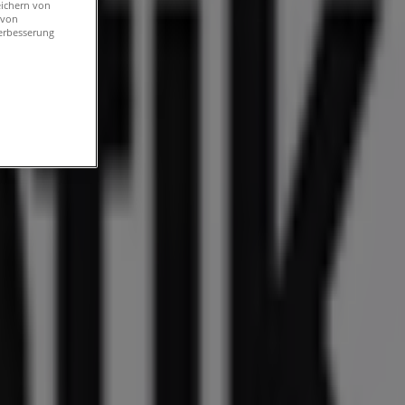
eichern von
 von
erbesserung