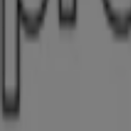
Tiendeo ist Teil von Shopfully, dem Tech-Unternehmen
Tiendeo
Was wir machen
Business-Lösungen
Nachrichten und Medien
Mit uns arbeiten
Kontakt aufnehmen
Marketing- und Geschäftsanfragen
Geschäft falsch auf der Karte geortet
Wöchentliches Anzeigen-Feedback
Technische Probleme und allgemeines Feedback
Indizes
Marken