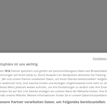
und Accessoires
Elektromärkte
Drogerien und Parfümerie
Ba
Fortfahren
ug und Baby
Auto, Motorrad und Werkstatt
Kaufhäuser
Reisen
atsphäre ist uns wichtig
sere
1014
-Partner speichern und greifen auf personenbezogene Daten wie Browserdate
Kennungen auf Ihrem Gerät zu. Durch Auswahl von Akzeptieren aktivieren Sie Tracking
nungszeiten, Telefonnummern und Adre
r „Wir und unsere Partner verarbeiten Daten, um Ihnen Dienste bereitzustellen“ aufgef
 deaktiviert sind, sind manche Inhalte und Anzeigen möglicherweise nicht mehr so rele
ieses Menü jederzeit wieder aufrufen, um Ihre Einstellungen zu ändern oder Ihre Einwi
 indem Sie auf den Link Zwecke anzeigen am unteren Rand der Webseite klicken. Ihre E
halb unseres Website. Weitere Informationen finden Sie in unserer Datenschutzerkläru
unsere Partner verarbeiten Daten, um Folgendes bereitzustellen: