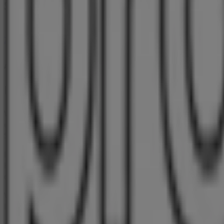
Städte mit Pro Optik-Geschäften
Pro Optik in Schwanewede
Pro Optik in Cloppenburg
Zeige mehr Städte
Andere Unternehmen der Kategorie 
Pro Optik
Willkommen bei Tiendeo, Ihrer besten Wahl, um nicht nur
entdecken. Während des Monats
August 2026
können Sie 
Standorte und Details der nächstgelegenen Geschäfte in
Bei Tiendeo erhalten Sie nicht nur Zugriff auf
Rabatte
un
Kataloge von
Pro Optik
, finden Sie die Geschäfte in
Brem
die genauen Standorte, Öffnungszeiten und alle wichtigen
Verpassen Sie nicht die Gelegenheit, die
Angebote
von
Pr
Bei Tiendeo finden Sie immer die besten Geschäfte und Ei