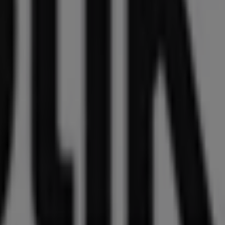
Pro Optik in Lübbecke
Pro Optik in Papenburg
ondern auch die beliebtesten Geschäfte in
Bremen
zu
on
Pro Optik
, einer der bekanntesten Marken, als auch die
ren Geschäften in Ihrer Stadt. Durchstöbern Sie die
m in diesem
August
zu sparen. Zudem halten wir Sie über
es Einkaufserlebnis in
Bremen
genießen können.
en Sie über die besten Preise im
August 2026
informiert.
uesten Angebote und Geschäfte, die wir für Sie bereithalten!