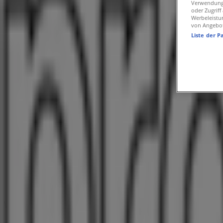
Verwendung 
Pro Optik Geschäfte in Bremen
oder Zugrif
Werbeleistu
von Angebo
Liste der P
Pro Optik
Weserstrandstr. 5, Bremen
18.9 km
Pro Optik
Am Markt 18, Schwanewede
20.8 km
Wir sind gerade dabei Angebote zu "Pro Optik" zu veröffen