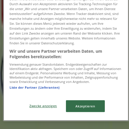
08:00 - 20:00
Durch Auswahl von Akzeptieren aktivieren Sie Tracking-Technologien für
die unter „Wir und unsere Partner verarbeiten Daten, um Ihnen Dienste
Mittwoch
bereitzustellen“ aufgeführten Zwecke. Wenn Tracker deaktiviert sind, sind
08:00 - 20:00
manche Inhalte und Anzeigen möglicherweise nicht mehr so relevant für
Donnerstag
Sie. Sie können dieses Menü jederzeit wieder aufrufen, um Ihre
Einstellungen zu ändern oder Ihre Einwilligung zu widerrufen, indem Sie
08:00 - 20:00
auf den Link Zwecke anzeigen am unteren Rand der Webseite klicken. Ihre
Freitag
Einstellungen gelten innerhalb unseres Website. Weitere Informationen
08:00 - 20:00
finden Sie in unserer Datenschutzerklärung.
Samstag
Wir und unsere Partner verarbeiten Daten, um
08:00 - 20:00
Folgendes bereitzustellen:
Verwendung genauer Standortdaten. Endgeräteeigenschaften zur
Karte
Identifikation aktiv abfragen. Speichern von oder Zugriff auf Informationen
auf einem Endgerät. Personalisierte Werbung und Inhalte, Messung von
Geschlossen
Werbeleistung und der Performance von Inhalten, Zielgruppenforschung
sowie Entwicklung und Verbesserung von Angeboten.
Liste der Partner (Lieferanten)
Sonntag
Zwecke anzeigen
Akzeptieren
Geschlossen
Montag
08:00 - 20:00