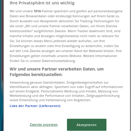
Ihre Privatsphäre ist uns wichtig
08:00 - 21:00
Mittwoch
Wir und unsere
1014
-Partner speichern und greifen auf personenbezogene
Daten wie Browserdaten oder eindeutige Kennungen auf Ihrem Gerät zu.
08:00 - 21:00
Durch Auswahl von Akzeptieren aktivieren Sie Tracking-Technologien für
Donnerstag
die unter „Wir und unsere Partner verarbeiten Daten, um Ihnen Dienste
08:00 - 21:00
bereitzustellen“ aufgeführten Zwecke. Wenn Tracker deaktiviert sind, sind
Freitag
manche Inhalte und Anzeigen möglicherweise nicht mehr so relevant für
Sie. Sie können dieses Menü jederzeit wieder aufrufen, um Ihre
08:00 - 21:00
Einstellungen zu ändern oder Ihre Einwilligung zu widerrufen, indem Sie
Samstag
auf den Link Zwecke anzeigen am unteren Rand der Webseite klicken. Ihre
08:00 - 21:00
Einstellungen gelten innerhalb unseres Website. Weitere Informationen
finden Sie in unserer Datenschutzerklärung.
Karte
Wir und unsere Partner verarbeiten Daten, um
Folgendes bereitzustellen:
Geschlossen
Verwendung genauer Standortdaten. Endgeräteeigenschaften zur
Identifikation aktiv abfragen. Speichern von oder Zugriff auf Informationen
auf einem Endgerät. Personalisierte Werbung und Inhalte, Messung von
Werbeleistung und der Performance von Inhalten, Zielgruppenforschung
Sonntag
sowie Entwicklung und Verbesserung von Angeboten.
Liste der Partner (Lieferanten)
Geschlossen
Montag
Zwecke anzeigen
Akzeptieren
08:00 - 21:00