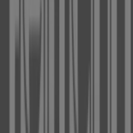
Bei Tiendeo stellen wir Ihnen stets aktuelle
Informationen zu
Fielmann
zur Verfügung, einschließlich
der Öffnungszeiten, exklusiver Angebote und der
genauen Lage des Geschäfts in
Luegallee 107
. Darüber
hinaus haben Sie Zugriff auf die neuesten Kataloge von
Fielmann
, in denen Sie die aktuellsten Aktionen
entdecken und von großen Rabatten auf
Optiker und
Hörzentren
-Produkte für Ihre Einkäufe in
Düsseldorf
profitieren können.
Verpassen Sie nicht die Gelegenheit, das Geschäft von
Fielmann
in
Luegallee 107
zu besuchen und ein
einzigartiges Einkaufserlebnis zu genießen. Erkunden Sie
die Angebote, die wir diesen
August
für Sie bereithalten,
und bleiben Sie über die besten Deals von
Fielmann
in
Düsseldorf
informiert. Besuchen Sie uns und beginnen
Sie noch heute mit dem Sparen!
Mehr Information über Fielmann
Andere Geschäfte von
Fielmann in Düsseldorf sehen