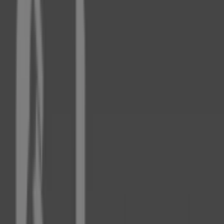
09:00 - 19:00
Dienstag
09:00 - 19:00
Mittwoch
09:00 - 19:00
Donnerstag
09:00 - 19:00
Freitag
09:00 - 19:00
Samstag
09:00 - 15:00
Karte
0211570242
Wir sind gerade dabei Angebote zu "Fielmann" zu
veröffentlichen
Geschäfte in der Nähe