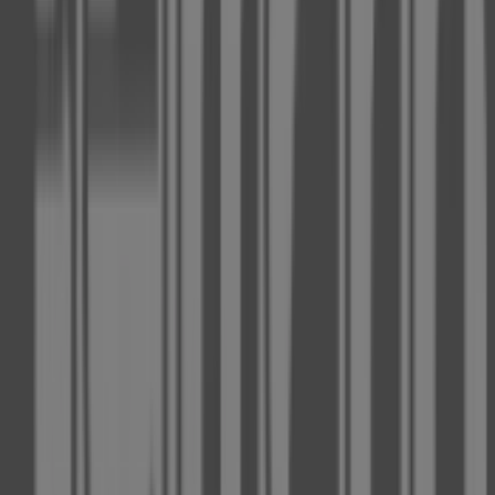
Geschlossen
Andere Unternehmen der Kategorie
Optiker und Hörzentren in
Düsseldorf
Fielmann
Willkommen im Geschäft von
Fielmann
bei Tiendeo, wo
Sie die besten
Angebote
,
Aktionen
und
Kataloge
dieser
renommierten Marke im Bereich
Optiker und
Hörzentren
entdecken können. Unser physisches
Geschäft befindet sich in
Luegallee 107
,
Düsseldorf
, und
bietet Ihnen eine breite Auswahl an hochwertigen
Produkten, mit denen Sie während des gesamten
August 2026
sparen können.