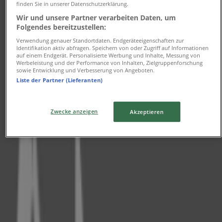
finden Sie in unserer Datenschutzerklärung.
Dienstag
09:00 - 19:00
Wir und unsere Partner verarbeiten Daten, um
Folgendes bereitzustellen:
Mittwoch
09:00 - 19:00
Verwendung genauer Standortdaten. Endgeräteeigenschaften zur
Identifikation aktiv abfragen. Speichern von oder Zugriff auf Informationen
Donnerstag
auf einem Endgerät. Personalisierte Werbung und Inhalte, Messung von
09:00 - 19:00
Werbeleistung und der Performance von Inhalten, Zielgruppenforschung
sowie Entwicklung und Verbesserung von Angeboten.
Freitag
Liste der Partner (Lieferanten)
09:00 - 19:00
Samstag
09:00 - 15:00
Zwecke anzeigen
Akzeptieren
Karte
0211570242
Geschlossen
Sonntag
Geschlossen
Montag