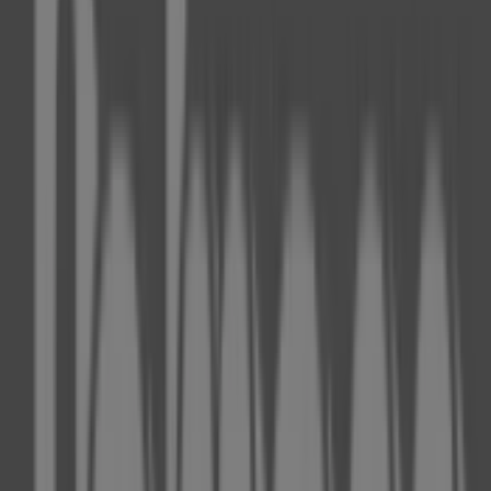
Baldessarini
Königsallee 36, Düsseldorf
29 m
fischertechnik
Königallee 1-9, Düsseldorf
34 m
Christ
Kö Galerie, Königsallee (Sevens) 56, Düsseldorf