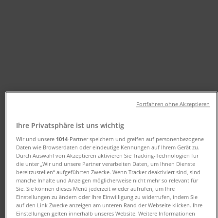
Öffnungszeiten und
Telefonnummer
Tiendeo in Düsseldorf
»
Angebote für Optiker und Hörzentren in
Düsseldorf
»
Fielmann in Düsseldorf
»
Fielmann | Luegallee 107
Fortfahren ohne Akzeptieren
Ihre Privatsphäre ist uns wichtig
Geschlossen
Wir und unsere
1014
-Partner speichern und greifen auf personenbezogene
Daten wie Browserdaten oder eindeutige Kennungen auf Ihrem Gerät zu.
Durch Auswahl von Akzeptieren aktivieren Sie Tracking-Technologien für
die unter „Wir und unsere Partner verarbeiten Daten, um Ihnen Dienste
Sonntag
bereitzustellen“ aufgeführten Zwecke. Wenn Tracker deaktiviert sind, sind
manche Inhalte und Anzeigen möglicherweise nicht mehr so relevant für
Geschlossen
Sie. Sie können dieses Menü jederzeit wieder aufrufen, um Ihre
Einstellungen zu ändern oder Ihre Einwilligung zu widerrufen, indem Sie
Montag
auf den Link Zwecke anzeigen am unteren Rand der Webseite klicken. Ihre
09:00 - 19:00
Einstellungen gelten innerhalb unseres Website. Weitere Informationen