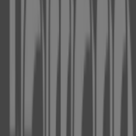
53 m
Geschlossen
Hogan
Königsallee 30, Düsseldorf
54 m
Dior
Königsallee 30, Düsseldorf
54 m