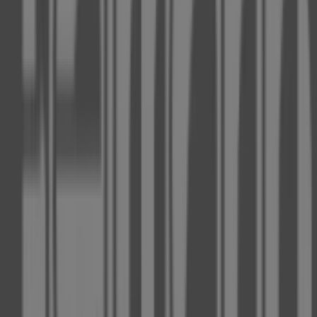
Andere Unternehmen der Kategorie
Optiker und Hörzentren in
Düsseldorf
Fielmann
Willkommen bei Tiendeo, Ihrer besten Wahl, um nicht
nur die besten
Angebote
,
Kataloge
und
Aktionen
zu
finden, sondern auch die beliebtesten Geschäfte in
Düsseldorf
zu entdecken. Während des Monats
August
2026
können Sie auf unserer Plattform sowohl die
neuesten Nachrichten von
Fielmann
, einer der
bekanntesten Marken, als auch die Standorte und Details
der nächstgelegenen Geschäfte in
Düsseldorf
erkunden.
Bei Tiendeo erhalten Sie nicht nur Zugriff auf
Rabatte
und
Aktionen
, sondern auch auf Informationen zu den
stationären Geschäften in Ihrer Stadt. Durchstöbern Sie
die Kataloge von
Fielmann
, finden Sie die Geschäfte in