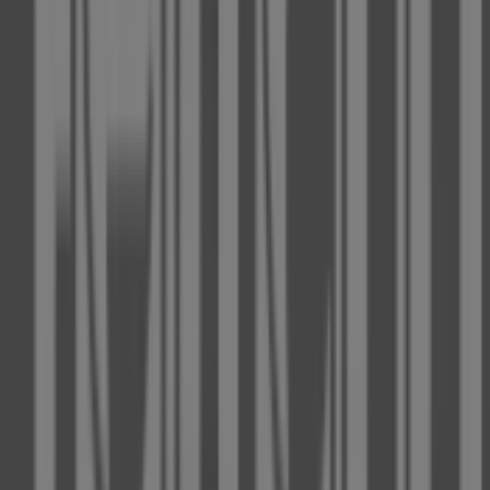
Düsseldorf
und entdecken Sie Produkte mit attraktiven
Rabatten, um in diesem
August
zu sparen. Zudem halten
wir Sie über die genauen Standorte, Öffnungszeiten und
alle wichtigen Details auf dem Laufenden, damit Sie ein
rundum gelungenes Einkaufserlebnis in
Düsseldorf
genießen können.
Verpassen Sie nicht die Gelegenheit, die
Angebote
von
Fielmann
in den Geschäften von
Düsseldorf
zu nutzen,
und bleiben Sie über die besten Preise im
August 2026
informiert. Bei Tiendeo finden Sie immer die besten
Geschäfte und Einkaufsmöglichkeiten in
Düsseldorf
.
Entdecken Sie jetzt die neuesten Angebote und
Geschäfte, die wir für Sie bereithalten!
Tiendeo ist Teil von Shopfully, dem Tech-Unternehmen,
das das lokale Einkaufen weltweit neu erfindet.