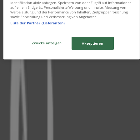
Identifikation aktiv abfragen. Speichern von oder Zugriff auf Informationen
Fielmann
auf einem Endgerät. Personalisierte Werbung und Inhalte, Messung von
Werbeleistung und der Performance von Inhalten, Zielgruppenforschung
sowie Entwicklung und Verbesserung von Angeboten.
Friedrichstraße 31, Düsseldorf
Liste der Partner (Lieferanten)
818 m
Jetzt geöffnet
Zwecke anzeigen
Akzeptieren
Fielmann
Nordstraße 45, Düsseldorf
1.5 km
Jetzt geöffnet
Fielmann