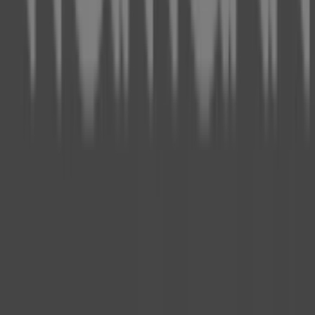
Marken
Lokale Marken
Unternehmen
Filiale in der Nähe
Produkte
Lokale Produkte
Städte
Die App von Tiendeo herunterladen
Copyright © Tiendeo ® 2026 · Shopfully Marketing S.L.U. –
Palau de Mar – 08039 Barcelona, Spain
Bedingungen und Konditionen
Datenschutzrichtlinie
Cookies verwalten