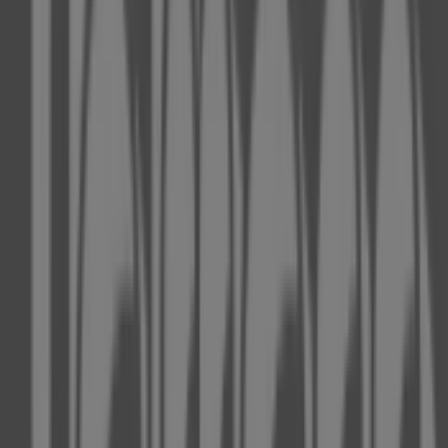
Krefelder Straße 57, Neuss
6.9 km
Jetzt geöffnet
Wir sind gerade dabei Angebote zu "Fielmann" zu
veröffentlichen
Städte mit Fielmann-Geschäften
Fielmann in Ratingen
Fielmann in Neuss
Fielmann in
Hilden
Fielmann in Dormagen
Fielmann in Langenfeld
(Rheinland)
Fielmann in Solingen
Fielmann in Mülheim
an der Ruhr
Fielmann in Grevenbroich
Fielmann in
Velbert
Fielmann in Duisburg
Fielmann in Leverkusen
Fielmann in Wuppertal
Zeige mehr Städte