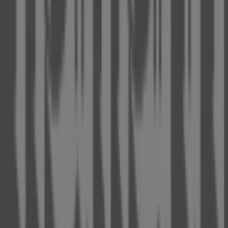
Tiendeo
Was wir machen
Business-Lösungen
Nachrichten und Medien
Mit uns arbeiten
Kontakt aufnehmen
Marketing- und Geschäftsanfragen
Geschäft falsch auf der Karte geortet
Wöchentliches Anzeigen-Feedback
Technische Probleme und allgemeines Feedback
Indizes