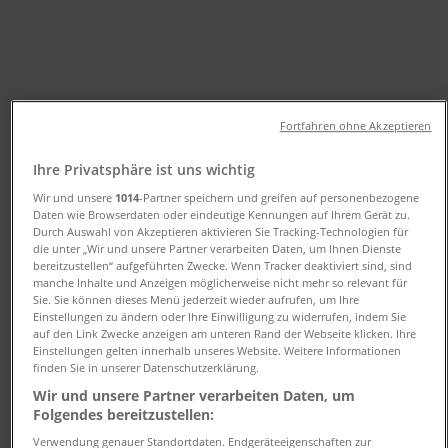
und Adressen
Tiendeo in Düsseldorf
»
Angebote für Optiker und Hörzentren in
Düsseldorf
»
Fortfahren ohne Akzeptieren
Fielmann in Düsseldorf
»
Ihre Privatsphäre ist uns wichtig
Fielmann Geschäfte in Düsseldorf
Wir und unsere
1014
-Partner speichern und greifen auf personenbezogene
Daten wie Browserdaten oder eindeutige Kennungen auf Ihrem Gerät zu.
Durch Auswahl von Akzeptieren aktivieren Sie Tracking-Technologien für
die unter „Wir und unsere Partner verarbeiten Daten, um Ihnen Dienste
Fielmann
bereitzustellen“ aufgeführten Zwecke. Wenn Tracker deaktiviert sind, sind
manche Inhalte und Anzeigen möglicherweise nicht mehr so relevant für
Wagnerstraße 2, Düsseldorf
Sie. Sie können dieses Menü jederzeit wieder aufrufen, um Ihre
Einstellungen zu ändern oder Ihre Einwilligung zu widerrufen, indem Sie
441 m
auf den Link Zwecke anzeigen am unteren Rand der Webseite klicken. Ihre
Einstellungen gelten innerhalb unseres Website. Weitere Informationen
Jetzt geöffnet
finden Sie in unserer Datenschutzerklärung.
Wir und unsere Partner verarbeiten Daten, um
Folgendes bereitzustellen:
Verwendung genauer Standortdaten. Endgeräteeigenschaften zur