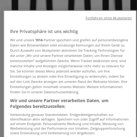
und Telefonnummern
Fortfahren ohne Akzeptieren
Tiendeo in Eschborn
»
Ihre Privatsphäre ist uns wichtig
Angebote für Kleidung, Schuhe und Accessoires in
Wir und unsere
1014
-Partner speichern und greifen auf personenbezogene
Eschborn
Daten wie Browserdaten oder eindeutige Kennungen auf Ihrem Gerät zu.
Durch Auswahl von Akzeptieren aktivieren Sie Tracking-Technologien für
»
die unter „Wir und unsere Partner verarbeiten Daten, um Ihnen Dienste
Joop in Eschborn
»
bereitzustellen“ aufgeführten Zwecke. Wenn Tracker deaktiviert sind, sind
manche Inhalte und Anzeigen möglicherweise nicht mehr so relevant für
Joop | Unterortstr. 18
Sie. Sie können dieses Menü jederzeit wieder aufrufen, um Ihre
Einstellungen zu ändern oder Ihre Einwilligung zu widerrufen, indem Sie
auf den Link Zwecke anzeigen am unteren Rand der Webseite klicken. Ihre
Karte
06196947374
Einstellungen gelten innerhalb unseres Website. Weitere Informationen
Karte
06196947374
finden Sie in unserer Datenschutzerklärung.
Wir und unsere Partner verarbeiten Daten, um
Wir sind gerade dabei Angebote zu "Joop" zu
Folgendes bereitzustellen:
veröffentlichen
Verwendung genauer Standortdaten. Endgeräteeigenschaften zur
Identifikation aktiv abfragen. Speichern von oder Zugriff auf Informationen
Geschäfte in der Nähe
auf einem Endgerät. Personalisierte Werbung und Inhalte, Messung von
Werbeleistung und der Performance von Inhalten, Zielgruppenforschung
sowie Entwicklung und Verbesserung von Angeboten.