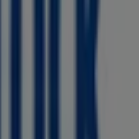
Essen
renommierten Marke im Bereich
Kleidung, Schuhe und