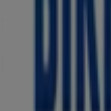
Accessoires
entdecken können. Unser physisches Geschäft
denen Sie während des gesamten
August 2026
sparen kö
Bei Tiendeo stellen wir Ihnen stets aktuelle Informationen
Geschäfts in
Kupferdreher Str. 149
. Darüber hinaus haben
großen Rabatten auf
Kleidung, Schuhe und Accessoires
-
Verpassen Sie nicht die Gelegenheit, das Geschäft von
Bir
Angebote, die wir diesen
August
für Sie bereithalten, und
heute mit dem Sparen!
Mehr Information über Birkenstock
Andere Geschäfte von 
Tiendeo ist Teil von Shopfully, dem Tech-Unternehmen
Tiendeo
Was wir machen
Business-Lösungen