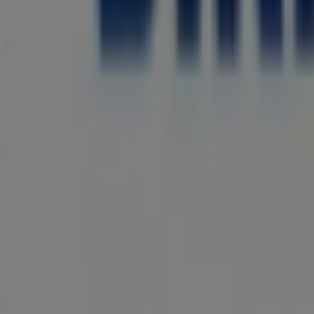
Nachrichten und Medien
Mit uns arbeiten
Kontakt aufnehmen
Marketing- und Geschäftsanfragen
Geschäft falsch auf der Karte geortet
Wöchentliches Anzeigen-Feedback
Technische Probleme und allgemeines Feedback
Indizes
Marken
Lokale Marken
Unternehmen
Filiale in der Nähe
Produkte
Lokale Produkte
Städte
Die App von Tiendeo herunterladen