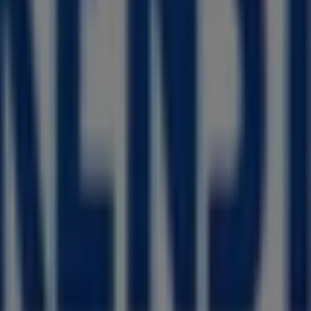
 befindet sich in
Kupferdreher Str. 149
,
Essen
, und bietet
nnen.
 zu
Birkenstock
zur Verfügung, einschließlich der Öffnungs
 Sie Zugriff auf die neuesten Kataloge von
Birkenstock
, i
Produkte für Ihre Einkäufe in
Essen
profitieren können.
kenstock
in
Kupferdreher Str. 149
zu besuchen und ein einz
 bleiben Sie über die besten Deals von
Birkenstock
in
Essen
Birkenstock in Essen sehen
, das das lokale Einkaufen weltweit neu erfindet.