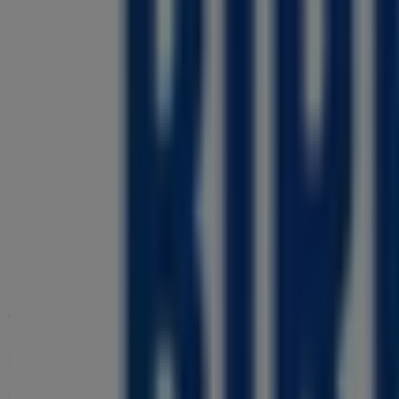
Kettwiger str. 43, Essen
40 m
Geschlossen
Strellson
Kettwiger Strasse 37, Essen
40 m
Andere Unternehmen der Kategorie K
Birkenstock
Willkommen im Geschäft von
Birkenstock
bei Tiendeo, wo