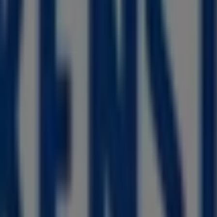
leidung, Schuhe und Accessoires in 
 Sie die besten
Angebote
,
Aktionen
und
Kataloge
dieser 