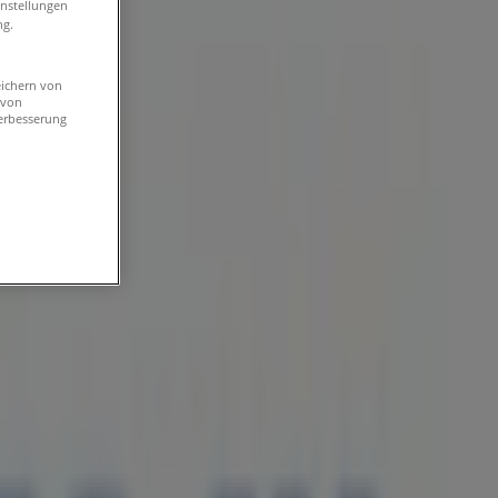
instellungen
ng.
eichern von
 von
erbesserung