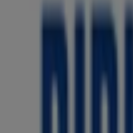
Esprit
Kettwiger Straße 37, Essen
17 m
CHANEL
43 Kettwiger Straße, Essen
34 m
O2