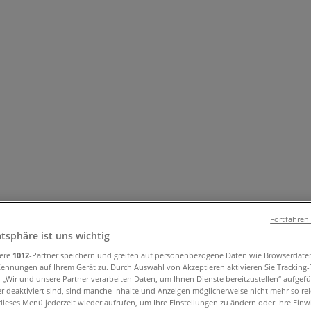
und Accessoires
Elektromärkte
Drogerien und Parfümerie
Ba
ug und Baby
Auto, Motorrad und Werkstatt
Kaufhäuser
Reisen
Fortfahren
 Str. 149, Essen - Öffnungszeite, A
atsphäre ist uns wichtig
sere
1012
-Partner speichern und greifen auf personenbezogene Daten wie Browserdate
Kennungen auf Ihrem Gerät zu. Durch Auswahl von Akzeptieren aktivieren Sie Tracking
ssen
»
r „Wir und unsere Partner verarbeiten Daten, um Ihnen Dienste bereitzustellen“ aufgef
 deaktiviert sind, sind manche Inhalte und Anzeigen möglicherweise nicht mehr so rele
ieses Menü jederzeit wieder aufrufen, um Ihre Einstellungen zu ändern oder Ihre Einwi