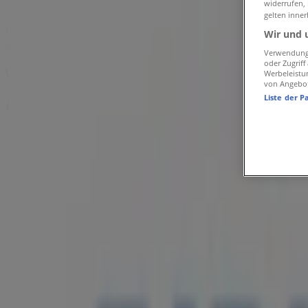
widerrufen,
Birkenstock | Kupferdreher Str. 149
gelten inner
Karte
0201483825
Wir und 
Karte
0201483825
Verwendung 
oder Zugrif
Wir sind gerade dabei Angebote zu "Birkenstock" zu veröff
Werbeleistu
von Angebo
Liste der P
Geschäfte in der Nähe
Deichmann
Kettwiger Straße 40, Essen
13 m
Geschlossen