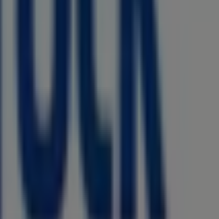
 Ihnen eine breite Auswahl an hochwertigen Produkten, mit
zeiten, exklusiver Angebote und der genauen Lage des
n denen Sie die aktuellsten Aktionen entdecken und von
igartiges Einkaufserlebnis zu genießen. Erkunden Sie die
informiert. Besuchen Sie uns und beginnen Sie noch