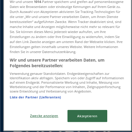
Wir und unsere
1014
-Partner speichern und greifen auf personenbezogene
und Adressen
Daten wie Browserdaten oder eindeutige Kennungen auf Ihrem Gerät zu.
Durch Auswahl von Akzeptieren aktivieren Sie Tracking-Technologien für
die unter „Wir und unsere Partner verarbeiten Daten, um Ihnen Dienste
bereitzustellen“ aufgeführten Zwecke. Wenn Tracker deaktiviert sind, sind
Tiendeo in Essen
»
manche Inhalte und Anzeigen möglicherweise nicht mehr so relevant für
Angebote für Optiker und Hörzentren in Essen
»
Sie. Sie können dieses Menü jederzeit wieder aufrufen, um Ihre
EuroEyes in Essen
»
Einstellungen zu ändern oder Ihre Einwilligung zu widerrufen, indem Sie
auf den Link Zwecke anzeigen am unteren Rand der Webseite klicken. Ihre
EuroEyes Geschäfte in Essen
Einstellungen gelten innerhalb unseres Website. Weitere Informationen
finden Sie in unserer Datenschutzerklärung.
Wir und unsere Partner verarbeiten Daten, um
Folgendes bereitzustellen:
EuroEyes
Verwendung genauer Standortdaten. Endgeräteeigenschaften zur
Identifikation aktiv abfragen. Speichern von oder Zugriff auf Informationen
Centroallee 283, Oberhausen
auf einem Endgerät. Personalisierte Werbung und Inhalte, Messung von
Werbeleistung und der Performance von Inhalten, Zielgruppenforschung
sowie Entwicklung und Verbesserung von Angeboten.
10.0 km
Liste der Partner (Lieferanten)
Wir sind gerade dabei Angebote zu "EuroEyes" zu
Zwecke anzeigen
Akzeptieren
veröffentlichen