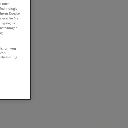
n oder
-Technologien
ührten Zwecke.
vant für Sie.
lligung zu
instellungen
ng.
eichern von
 von
erbesserung