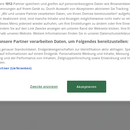
sere
1012
-Partner speichern und greifen auf personenbezogene Daten wie Browserdate
Kennungen auf Ihrem Gerät zu. Durch Auswahl von Akzeptieren aktivieren Sie Tracking
r „Wir und unsere Partner verarbeiten Daten, um Ihnen Dienste bereitzustellen“ aufgef
 deaktiviert sind, sind manche Inhalte und Anzeigen möglicherweise nicht mehr so rele
ieses Menü jederzeit wieder aufrufen, um Ihre Einstellungen zu ändern oder Ihre Einwi
 indem Sie auf den Link Zwecke anzeigen am unteren Rand der Webseite klicken. Ihre E
halb unseres Website. Weitere Informationen finden Sie in unserer Datenschutzerkläru
unsere Partner verarbeiten Daten, um Folgendes bereitzustellen:
genauer Standortdaten. Endgeräteeigenschaften zur Identifikation aktiv abfragen. Sp
f auf Informationen auf einem Endgerät. Personalisierte Werbung und Inhalte, Messung
ng und der Performance von Inhalten, Zielgruppenforschung sowie Entwicklung und V
ten.
artner (Lieferanten)
Zwecke anzeigen
Akzeptieren