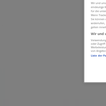
Volksbank | Rüttenscheider Str. 93
Wir und un
eindeutige 
für die unte
Wenn Tracker
Geschlossen
Sie können d
widerrufen,
gelten inner
Sonntag
Wir und 
Verwendung 
Geschlossen
oder Zugrif
Werbeleistu
Montag
von Angebo
09:00 - 16:00
Liste der P
Dienstag
09:00 - 16:00
Mittwoch
09:00 - 13:00
Donnerstag
09:00 - 18:00
Freitag
09:00 - 15:00
Samstag