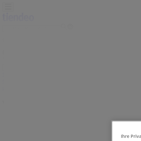
Sie sind hier:
Essen - 10178
Schnäppchen
Supermärkte
Möbelhäuser
Kleidung, Schuhe 
Gartencenter
Biomärkte
Discounter
Sportgeschäfte
Spielze
und Schreibwaren
Banken und Versicherungen
Volksbank Filiale | Rüttenscheider 
Tiendeo in Essen
»
Angebote für Banken und Versicherungen in Essen
»
Volksbank in Essen
»
Ihre Priv