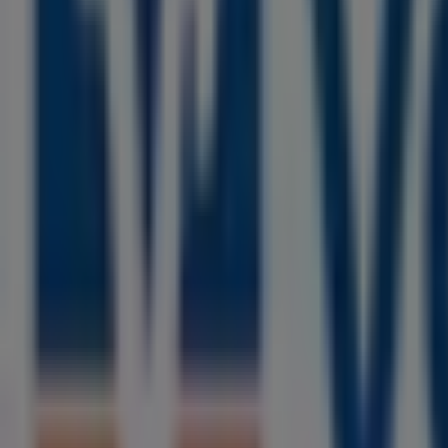
Esprit
Kettwiger Straße 37, Essen
17 m
CHANEL
43 Kettwiger Straße, Essen
34 m