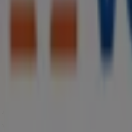
O2
Kettwiger str. 43, Essen
40 m
Geschlossen
Strellson
Kettwiger Strasse 37, Essen
40 m
Andere Unternehmen der Kategorie 
Volksbank