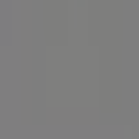
nommierten Marke im Bereich
Banken und
ietet Ihnen eine breite Auswahl an hochwertigen
iten, exklusiver Angebote und der genauen Lage des
 denen Sie die aktuellsten Aktionen entdecken und von
gartiges Einkaufserlebnis zu genießen. Erkunden Sie die
nformiert. Besuchen Sie uns und beginnen Sie noch heute