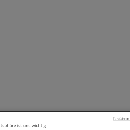
und Accessoires
Elektromärkte
Drogerien und Parfümerie
Ba
ug und Baby
Auto, Motorrad und Werkstatt
Kaufhäuser
Reisen
Str. 93, Essen - Angebote, Öffnungsz
Fortfahren
atsphäre ist uns wichtig