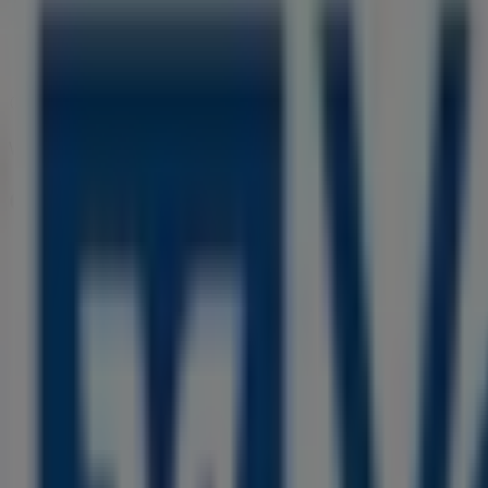
09:00 - 15:00
Samstag
Geschlossen
Karte
020156030
Wir sind gerade dabei Angebote zu "Volksbank" zu veröffe
Geschäfte in der Nähe
Deichmann
Kettwiger Straße 40, Essen
13 m
Geschlossen