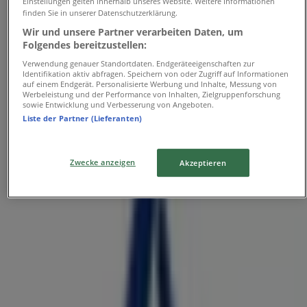
Einstellungen gelten innerhalb unseres Website. Weitere Informationen
Dienstag
finden Sie in unserer Datenschutzerklärung.
09:00 - 18:30
Wir und unsere Partner verarbeiten Daten, um
Mittwoch
Folgendes bereitzustellen:
Geschlossen
Verwendung genauer Standortdaten. Endgeräteeigenschaften zur
Identifikation aktiv abfragen. Speichern von oder Zugriff auf Informationen
auf einem Endgerät. Personalisierte Werbung und Inhalte, Messung von
Donnerstag
Werbeleistung und der Performance von Inhalten, Zielgruppenforschung
09:00 - 18:30
sowie Entwicklung und Verbesserung von Angeboten.
Liste der Partner (Lieferanten)
Freitag
09:00 - 18:30
Samstag
Zwecke anzeigen
Akzeptieren
09:30 - 16:00
Karte
0201-222683
Geschlossen
Sonntag
Geschlossen