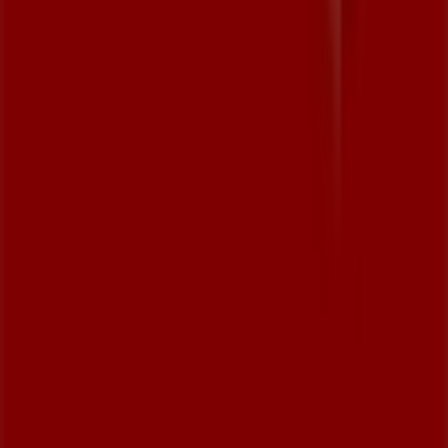
Wöchentliches Anzeigen-Feedback
Technische Probleme und allgemeines Feedback
Indizes
Marken
Lokale Marken
Unternehmen
Filiale in der Nähe
Produkte
Lokale Produkte
Städte
Die App von Tiendeo herunterladen