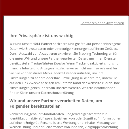
Öffnungszeite, Angebote und
Telefonnummern
Fortfahren ohne Akzeptieren
Tiendeo in Frankfurt am Main
»
Ihre Privatsphäre ist uns wichtig
Angebote für Kleidung, Schuhe und Accessoires in
Frankfurt am Main
»
Wir und unsere
1014
-Partner speichern und greifen auf personenbezogene
Daten wie Browserdaten oder eindeutige Kennungen auf Ihrem Gerät zu.
Ara Schuhe in Frankfurt am Main
»
Durch Auswahl von Akzeptieren aktivieren Sie Tracking-Technologien für
die unter „Wir und unsere Partner verarbeiten Daten, um Ihnen Dienste
Ara Schuhe | Borsigallee 26
bereitzustellen“ aufgeführten Zwecke. Wenn Tracker deaktiviert sind, sind
manche Inhalte und Anzeigen möglicherweise nicht mehr so relevant für
Karte
061093759957
Sie. Sie können dieses Menü jederzeit wieder aufrufen, um Ihre
Karte
061093759957
Einstellungen zu ändern oder Ihre Einwilligung zu widerrufen, indem Sie
auf den Link Zwecke anzeigen am unteren Rand der Webseite klicken. Ihre
Einstellungen gelten innerhalb unseres Website. Weitere Informationen
Wir sind gerade dabei Angebote zu "Ara Schuhe" zu
finden Sie in unserer Datenschutzerklärung.
veröffentlichen
Wir und unsere Partner verarbeiten Daten, um
Folgendes bereitzustellen:
Geschäfte in der Nähe
Verwendung genauer Standortdaten. Endgeräteeigenschaften zur
Identifikation aktiv abfragen. Speichern von oder Zugriff auf Informationen
auf einem Endgerät. Personalisierte Werbung und Inhalte, Messung von
Werbeleistung und der Performance von Inhalten, Zielgruppenforschung