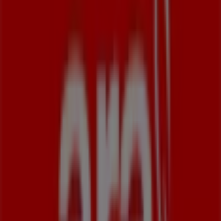
12 m
Jetzt geöffnet
Blumen Risse
Eifelstr./Ecke Schwarzbachstr., Frankfurt am Main
12 m
Maas Natur
Leipziger Str. 18 / Ecke Clemensstr, Frankfurt am
Main