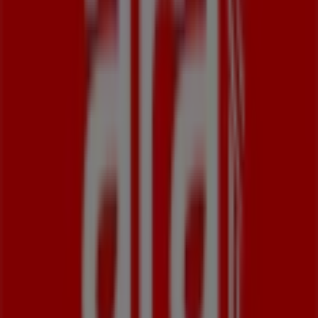
12 m
Jetzt geöffnet
Andere Unternehmen der Kategorie
Kleidung, Schuhe und Accessoires in
Frankfurt am Main
Ara Schuhe
Willkommen im Geschäft von
Ara Schuhe
bei Tiendeo,
wo Sie die besten
Angebote
,
Aktionen
und
Kataloge
dieser renommierten Marke im Bereich
Kleidung,
Schuhe und Accessoires
entdecken können. Unser
physisches Geschäft befindet sich in
Borsigallee 26
,
Frankfurt am Main
, und bietet Ihnen eine breite
Auswahl an hochwertigen Produkten, mit denen Sie