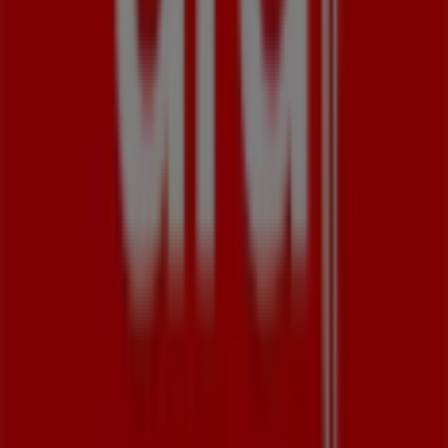
während des gesamten
August 2026
sparen können.
Bei Tiendeo stellen wir Ihnen stets aktuelle
Informationen zu
Ara Schuhe
zur Verfügung,
einschließlich der Öffnungszeiten, exklusiver Angebote
und der genauen Lage des Geschäfts in
Borsigallee 26
.
Darüber hinaus haben Sie Zugriff auf die neuesten
Kataloge von
Ara Schuhe
, in denen Sie die aktuellsten
Aktionen entdecken und von großen Rabatten auf
Kleidung, Schuhe und Accessoires
-Produkte für Ihre
Einkäufe in
Frankfurt am Main
profitieren können.
Verpassen Sie nicht die Gelegenheit, das Geschäft von
Ara Schuhe
in
Borsigallee 26
zu besuchen und ein
einzigartiges Einkaufserlebnis zu genießen. Erkunden Sie
die Angebote, die wir diesen
August
für Sie bereithalten,
und bleiben Sie über die besten Deals von
Ara Schuhe
in
Frankfurt am Main
informiert. Besuchen Sie uns und
beginnen Sie noch heute mit dem Sparen!
Mehr Information über Ara Schuhe
Andere Geschäfte von