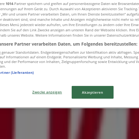
sere
1014
-Partner speichern und greifen auf personenbezogene Daten wie Browserdate
Kennungen auf Ihrem Gerät zu. Durch Auswahl von Akzeptieren aktivieren Sie Tracking
r „Wir und unsere Partner verarbeiten Daten, um Ihnen Dienste bereitzustellen“ aufgef
 deaktiviert sind, sind manche Inhalte und Anzeigen möglicherweise nicht mehr so rele
ieses Menü jederzeit wieder aufrufen, um Ihre Einstellungen zu ändern oder Ihre Einwi
 indem Sie auf den Link Zwecke anzeigen am unteren Rand der Webseite klicken. Ihre E
halb unseres Website. Weitere Informationen finden Sie in unserer Datenschutzerkläru
unsere Partner verarbeiten Daten, um Folgendes bereitzustellen:
genauer Standortdaten. Endgeräteeigenschaften zur Identifikation aktiv abfragen. Sp
f auf Informationen auf einem Endgerät. Personalisierte Werbung und Inhalte, Messung
ng und der Performance von Inhalten, Zielgruppenforschung sowie Entwicklung und V
ten.
artner (Lieferanten)
Zwecke anzeigen
Akzeptieren