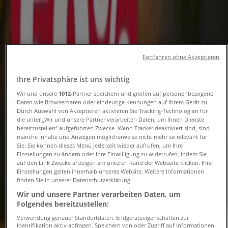
Folgen Sie, um Angebote zu erhalten
Tiendeo
»
Fortfahren ohne Akzeptieren
Restaurants Angebote in der Nähe
»
Ihre Privatsphäre ist uns wichtig
KFC
Wir und unsere
1012
-Partner speichern und greifen auf personenbezogene
Andere Restaurants Geschäfte in
Daten wie Browserdaten oder eindeutige Kennungen auf Ihrem Gerät zu.
Durch Auswahl von Akzeptieren aktivieren Sie Tracking-Technologien für
Ihrer Stadt
die unter „Wir und unsere Partner verarbeiten Daten, um Ihnen Dienste
bereitzustellen“ aufgeführten Zwecke. Wenn Tracker deaktiviert sind, sind
manche Inhalte und Anzeigen möglicherweise nicht mehr so relevant für
Schneller Blick auf KFC Angebote
Sie. Sie können dieses Menü jederzeit wieder aufrufen, um Ihre
Einstellungen zu ändern oder Ihre Einwilligung zu widerrufen, indem Sie
auf den Link Zwecke anzeigen am unteren Rand der Webseite klicken. Ihre
Einstellungen gelten innerhalb unseres Website. Weitere Informationen
finden Sie in unserer Datenschutzerklärung.
Kategorie:
Restaurants
Wir und unsere Partner verarbeiten Daten, um
Wir sind gerade dabei Angebote zu "KFC" zu
Folgendes bereitzustellen:
veröffentlichen
Verwendung genauer Standortdaten. Endgeräteeigenschaften zur
Identifikation aktiv abfragen. Speichern von oder Zugriff auf Informationen