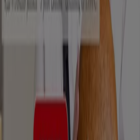
von
Immergrün
und verpassen Sie keine exklusiven
Angebote, die im
August
verfügbar sind. Darüber hinaus
bieten wir Ihnen detaillierte Informationen zu
Rabattaktionen, Ausverkäufen und saisonalen Neuheiten
im Bereich
Restaurants
.
Nutzen Sie die
Angebote
und Aktionen von
Immergrün
optimal und bleiben Sie über alle Preis- und
Produktupdates im
August 2026
informiert. Bei Tiendeo
haben Sie stets Zugang zu den besten
Einkaufsmöglichkeiten in Deutschland. Warten Sie nicht
länger und entdecken Sie die Angebote, die wir für Sie
vorbereitet haben!
Finde Immergrün Kataloge in
deiner Stadt
Immergrün in Berlin
Immergrün in Hamburg
Immergrün in Köln
Immergrün in Frankfurt am Main
Immergrün in Bremen
Immergrün in Stuttgart