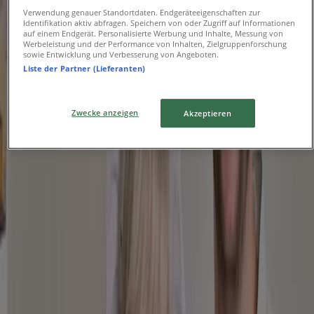
veröffentlichen
Verwendung genauer Standortdaten. Endgeräteeigenschaften zur
Identifikation aktiv abfragen. Speichern von oder Zugriff auf Informationen
{"numCatalogs":0}
auf einem Endgerät. Personalisierte Werbung und Inhalte, Messung von
Werbeleistung und der Performance von Inhalten, Zielgruppenforschung
sowie Entwicklung und Verbesserung von Angeboten.
Andere Benutzer haben sich diese
Liste der Partner (Lieferanten)
Kataloge angesehen
Zwecke anzeigen
Akzeptieren
Neu
Lebkuchen Schmidt
Limoncllo Pralinen
Läuft am 24.8. ab
-5 Tage
Die Lohners