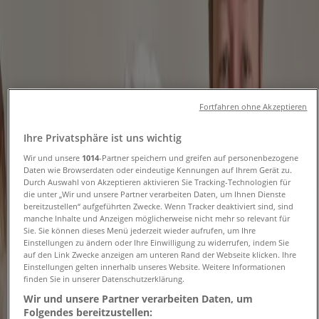
Folgen Sie, um Angebote zu erhalten
Tiendeo
»
Restaurants Angebote in der Nähe
»
Fortfahren ohne Akzeptieren
Immergrün
Ihre Privatsphäre ist uns wichtig
Andere Restaurants Geschäfte in
Wir und unsere
1014
-Partner speichern und greifen auf personenbezogene
Ihrer Stadt
Daten wie Browserdaten oder eindeutige Kennungen auf Ihrem Gerät zu.
Durch Auswahl von Akzeptieren aktivieren Sie Tracking-Technologien für
die unter „Wir und unsere Partner verarbeiten Daten, um Ihnen Dienste
Schneller Blick auf Immergrün
bereitzustellen“ aufgeführten Zwecke. Wenn Tracker deaktiviert sind, sind
manche Inhalte und Anzeigen möglicherweise nicht mehr so relevant für
Angebote
Sie. Sie können dieses Menü jederzeit wieder aufrufen, um Ihre
Einstellungen zu ändern oder Ihre Einwilligung zu widerrufen, indem Sie
auf den Link Zwecke anzeigen am unteren Rand der Webseite klicken. Ihre
Einstellungen gelten innerhalb unseres Website. Weitere Informationen
finden Sie in unserer Datenschutzerklärung.
Kategorie:
Restaurants
Wir und unsere Partner verarbeiten Daten, um
Wir sind gerade dabei Angebote zu "Immergrün" zu
Folgendes bereitzustellen: