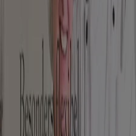
Domino´s Pizza
2 Fur 1
Läuft am 30.9. ab
Wiener Feinbäcker
Besonders Flexible-
Läuft am 27.8. ab
Mehr anzeigen
Andere Unternehmen der Kategorie
Restaurants