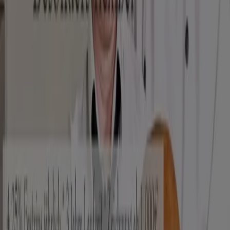
Schneller Blick auf Immergrün
Angebote
Kategorie:
Restaurants
Immergrün, alle Angebote auf
einen Klick
Willkommen bei Tiendeo, Ihrem idealen Ort, um die
besten
Angebote
,
Kataloge
und
Aktionen
für
Restaurants
in Deutschland zu finden. Im Monat
August
2026
können Sie bei Tiendeo die neuesten Neuigkeiten
und Rabatte von
Immergrün
entdecken, einer der
bekanntesten Marken im Bereich
Restaurants
.
Auf unserer Plattform finden Sie eine große Auswahl an
Produkten mit unglaublichen
Rabatten
, die Ihnen helfen,
beim Einkaufen zu sparen. Durchstöbern Sie die Kataloge