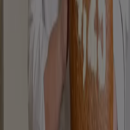
Marketing- und Geschäftsanfragen
Geschäft falsch auf der Karte geortet
Wöchentliches Anzeigen-Feedback
Technische Probleme und allgemeines Feedback
Indizes
Marken
Unternehmen
Produkte
Städte
Die App von Tiendeo herunterladen