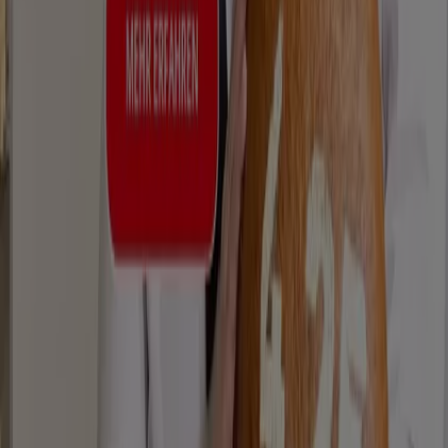
Immergrün in Dresden
Immergrün in Hannover
Immergrün in Essen
Immergrün in Nürnberg
Immergrün in Dortmund
Immergrün in Bochum
Zeige mehr Städte
Tiendeo ist Teil von Shopfully, dem Tech-Unternehmen,
das das lokale Einkaufen weltweit neu erfindet.
Tiendeo
Was wir machen
Business-Lösungen
Nachrichten und Medien
Mit uns arbeiten
Kontakt aufnehmen