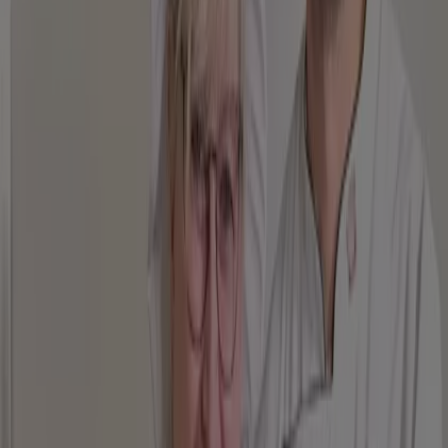
Die Lohners Partner Der Vereine *
Läuft am 14.8. ab
Burger King
King Des Monats
Läuft am 21.8. ab
Nordsee
Promo Nordsee
Läuft am 22.8. ab