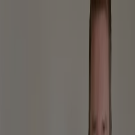
Sie sind hier:
Berlin - 10178
Schnäppchen
Supermärkte
Möbelhäuser
Kleidung, Schuhe
und Accessoires
Elektromärkte
Drogerien und
Parfümerie
Baumärkte und
Gartencenter
Biomärkte
Discounter
Sportgeschäfte
Spielze
und Baby
Auto, Motorrad und
Werkstatt
Kaufhäuser
Reisen und Freizeit
Optiker und
Hörzentren
Restaurants
Bücher und Schreibwaren
Banken
und Versicherungen
Immergrün - Gutscheine, Angebote
und Coupons