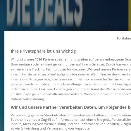
Erwartet
Thomas Philipps
TP26 August 2 KW 33 DE digitale Ausgabe
Fortfahr
150dpi Einzelseiten
Ihre Privatsphäre ist uns wichtig
Läuft am 15.8. ab
Frechen
Wir und unsere
1014
-Partner speichern und greifen auf personenbezogene Dat
Erwartet
Browserdaten oder eindeutige Kennungen auf Ihrem Gerät zu. Durch Auswahl 
aktivieren Sie Tracking-Technologien für die unter „Wir und unsere Partner ver
Ihnen Dienste bereitzustellen“ aufgeführten Zwecke. Wenn Tracker deaktiviert 
Inhalte und Anzeigen möglicherweise nicht mehr so relevant für Sie. Sie könne
jederzeit wieder aufrufen, um Ihre Einstellungen zu ändern oder Ihre Einwilligu
Netto
indem Sie auf den Link Zwecke anzeigen am unteren Rand der Webseite klicken.
Einstellungen gelten innerhalb unseres Website. Weitere Informationen finden S
Exklusive Schnäppchen
Datenschutzerklärung.
Wir und unsere Partner verarbeiten Daten, um Folgendes be
Läuft am 22.8. ab
Frechen
Verwendung genauer Standortdaten. Endgeräteeigenschaften zur Identifikation 
Speichern von oder Zugriff auf Informationen auf einem Endgerät. Personalisi
Inhalte, Messung von Werbeleistung und der Performance von Inhalten, Zielg
sowie Entwicklung und Verbesserung von Angeboten.