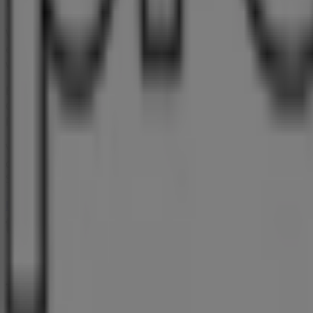
Pro Optik
Willkommen im Geschäft von
Pro Optik
bei Tiendeo, wo S
entdecken können. Unser physisches Geschäft befindet si
während des gesamten
August 2026
sparen können.
Bei Tiendeo stellen wir Ihnen stets aktuelle Informationen
Geschäfts in
Römerstr. 49
. Darüber hinaus haben Sie Zugr
Rabatten auf
Optiker und Hörzentren
-Produkte für Ihre 
Verpassen Sie nicht die Gelegenheit, das Geschäft von
Pro
die wir diesen
August
für Sie bereithalten, und bleiben Si
Sparen!
Mehr Information über Pro Optik
Andere Geschäfte von Pro
Tiendeo ist Teil von Shopfully, dem Tech-Unternehmen
Tiendeo