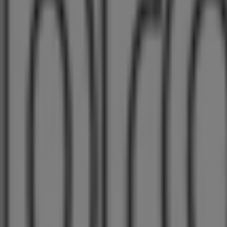
Mercedes-Benz
Lilienthalstraße 14, Gilching
838 m
Mitsubishi
Lilienthalstr. 9, Gilching
848 m
Geschlossen
Matratzen Concord