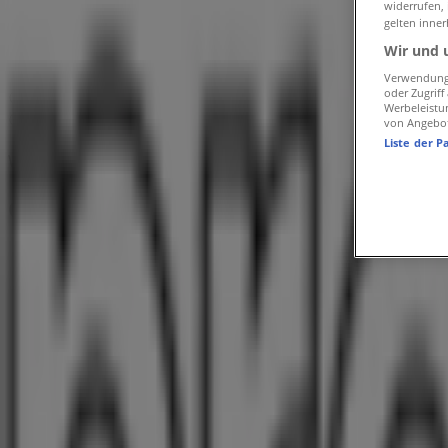
»
widerrufen,
Pro Optik in Gilching
»
gelten inner
Wir und 
Pro Optik | Römerstr. 49
Verwendung 
oder Zugrif
Karte
0 81 05 / 7 77 69 70
Werbeleistu
Karte
0 81 05 / 7 77 69 70
von Angebo
Liste der P
Wir sind gerade dabei Angebote zu "Pro Optik" zu veröffen
Geschäfte in der Nähe
alltours Reisecenter
Brucker Str. 14, Gilching
476 m