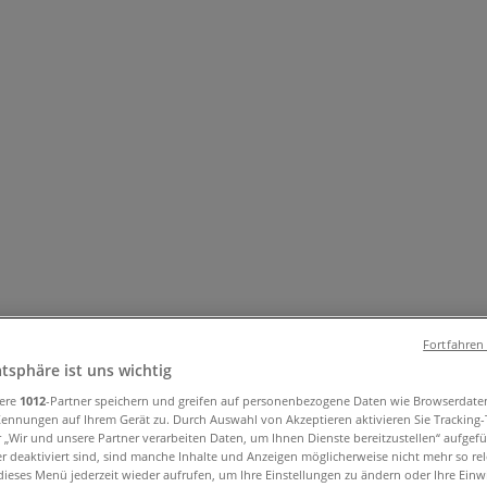
und Accessoires
Elektromärkte
Drogerien und Parfümerie
Ba
ug und Baby
Auto, Motorrad und Werkstatt
Kaufhäuser
Reisen
Fortfahren
- Angebote, Öffnungszeiten und Telef
atsphäre ist uns wichtig
sere
1012
-Partner speichern und greifen auf personenbezogene Daten wie Browserdate
Kennungen auf Ihrem Gerät zu. Durch Auswahl von Akzeptieren aktivieren Sie Tracking
r „Wir und unsere Partner verarbeiten Daten, um Ihnen Dienste bereitzustellen“ aufgef
 deaktiviert sind, sind manche Inhalte und Anzeigen möglicherweise nicht mehr so rele
ieses Menü jederzeit wieder aufrufen, um Ihre Einstellungen zu ändern oder Ihre Einwi