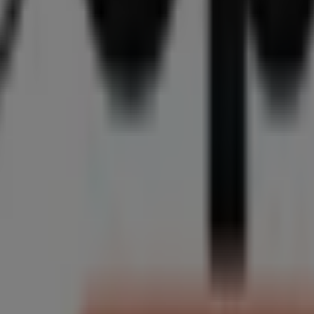
ie die besten
Angebote
,
Aktionen
und
Kataloge
dieser ren
ch in
Römerstr. 49
,
Gilching
, und bietet Ihnen eine breite
 zu
Pro Optik
zur Verfügung, einschließlich der Öffnungszei
iff auf die neuesten Kataloge von
Pro Optik
, in denen Sie 
Einkäufe in
Gilching
profitieren können.
 Optik
in
Römerstr. 49
zu besuchen und ein einzigartiges E
e über die besten Deals von
Pro Optik
in
Gilching
informiert
 Optik in Gilching sehen
, das das lokale Einkaufen weltweit neu erfindet.