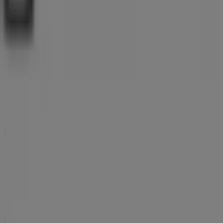
Was wir machen
Business-Lösungen
Nachrichten und Medien
Mit uns arbeiten
Kontakt aufnehmen
Marketing- und Geschäftsanfragen
Geschäft falsch auf der Karte geortet
Wöchentliches Anzeigen-Feedback
Technische Probleme und allgemeines Feedback
Indizes
Marken
Unternehmen
Filiale in der Nähe
Produkte
Städte
Die App von Tiendeo herunterladen