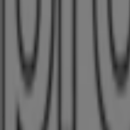
Römerstr. 63a, Gilching
885 m
Geschlossen
Hypovereinsbank
Römerstr. 52, Gilching
934 m
Geschlossen
Andere Unternehmen der Kategorie O