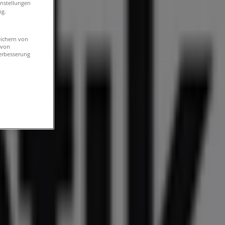
instellungen
ng.
eichern von
 von
erbesserung