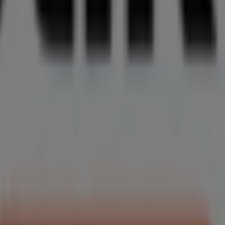
ommierten Marke im Bereich
Optiker und Hörzentren
 Auswahl an hochwertigen Produkten, mit denen Sie
ten, exklusiver Angebote und der genauen Lage des
die aktuellsten Aktionen entdecken und von großen
inkaufserlebnis zu genießen. Erkunden Sie die Angebote,
. Besuchen Sie uns und beginnen Sie noch heute mit dem