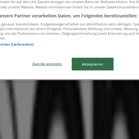
 indem Sie auf den Link Zwecke anzeigen am unteren Rand der Webseite klicken. Ihre E
halb unseres Website. Weitere Informationen finden Sie in unserer Datenschutzerkläru
unsere Partner verarbeiten Daten, um Folgendes bereitzustellen:
genauer Standortdaten. Endgeräteeigenschaften zur Identifikation aktiv abfragen. Sp
f auf Informationen auf einem Endgerät. Personalisierte Werbung und Inhalte, Messung
ng und der Performance von Inhalten, Zielgruppenforschung sowie Entwicklung und V
ten.
artner (Lieferanten)
tlichen
Zwecke anzeigen
Akzeptieren