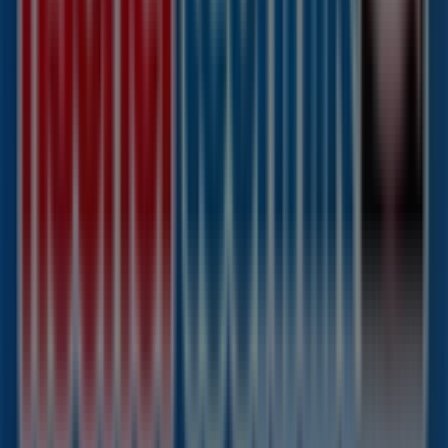
Chaussee 251
. Darüber hinaus haben Sie Zugriff auf die
neuesten Kataloge von
Fischertechnik
, in denen Sie die
aktuellsten Aktionen entdecken und von großen
Rabatten auf
Spielzeug und Baby
-Produkte für Ihre
Einkäufe in
Hamburg
profitieren können.
Verpassen Sie nicht die Gelegenheit, das Geschäft von
Fischertechnik
in
Bramfelder Chaussee 251
zu
besuchen und ein einzigartiges Einkaufserlebnis zu
genießen. Erkunden Sie die Angebote, die wir diesen
August
für Sie bereithalten, und bleiben Sie über die
besten Deals von
Fischertechnik
in
Hamburg
informiert. Besuchen Sie uns und beginnen Sie noch
heute mit dem Sparen!
Mehr Information über fischertechnik
Andere Geschäfte
von fischertechnik in Hamburg sehen
Tiendeo ist Teil von Shopfully, dem Tech-Unternehmen,