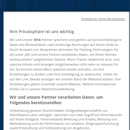
Öffnungszeiten und
Telefonnummern
Fortfahren ohne Akzeptieren
Tiendeo in Hamburg
»
Ihre Privatsphäre ist uns wichtig
Angebote für Spielzeug und Baby in Hamburg
»
Wir und unsere
1014
-Partner speichern und greifen auf personenbezogene
fischertechnik in Hamburg
»
Daten wie Browserdaten oder eindeutige Kennungen auf Ihrem Gerät zu.
Durch Auswahl von Akzeptieren aktivieren Sie Tracking-Technologien für
die unter „Wir und unsere Partner verarbeiten Daten, um Ihnen Dienste
fischertechnik | Bramfelder Chaussee 251
bereitzustellen“ aufgeführten Zwecke. Wenn Tracker deaktiviert sind, sind
manche Inhalte und Anzeigen möglicherweise nicht mehr so relevant für
Karte
0406412292
Sie. Sie können dieses Menü jederzeit wieder aufrufen, um Ihre
Karte
0406412292
Einstellungen zu ändern oder Ihre Einwilligung zu widerrufen, indem Sie
auf den Link Zwecke anzeigen am unteren Rand der Webseite klicken. Ihre
Wir sind gerade dabei Angebote zu "fischertechnik" zu
Einstellungen gelten innerhalb unseres Website. Weitere Informationen
finden Sie in unserer Datenschutzerklärung.
veröffentlichen
Wir und unsere Partner verarbeiten Daten, um
Geschäfte in der Nähe
Folgendes bereitzustellen:
Verwendung genauer Standortdaten. Endgeräteeigenschaften zur
Identifikation aktiv abfragen. Speichern von oder Zugriff auf Informationen
auf einem Endgerät. Personalisierte Werbung und Inhalte, Messung von
Werbeleistung und der Performance von Inhalten, Zielgruppenforschung
sowie Entwicklung und Verbesserung von Angeboten.