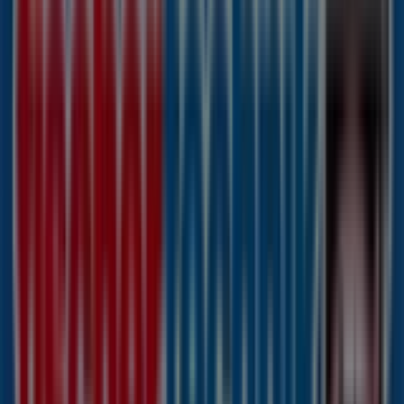
Fehlandtstraße 43, Hamburg
46 m
Falke
Colonnaden 29, Hamburg
60 m
GRAF VON FABER-CASTELL
Colonaden 108, Hamburg
82 m