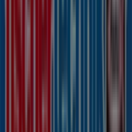
Andere Unternehmen der Kategorie
Spielzeug und Baby in Hamburg
Fischertechnik
Willkommen im Geschäft von
Fischertechnik
bei
Tiendeo, wo Sie die besten
Angebote
,
Aktionen
und
Kataloge
dieser renommierten Marke im Bereich
Spielzeug und Baby
entdecken können. Unser
physisches Geschäft befindet sich in
Bramfelder
Chaussee 251
,
Hamburg
, und bietet Ihnen eine breite
Auswahl an hochwertigen Produkten, mit denen Sie
während des gesamten
August 2026
sparen können.
Bei Tiendeo stellen wir Ihnen stets aktuelle
Informationen zu
Fischertechnik
zur Verfügung,
einschließlich der Öffnungszeiten, exklusiver Angebote
und der genauen Lage des Geschäfts in
Bramfelder