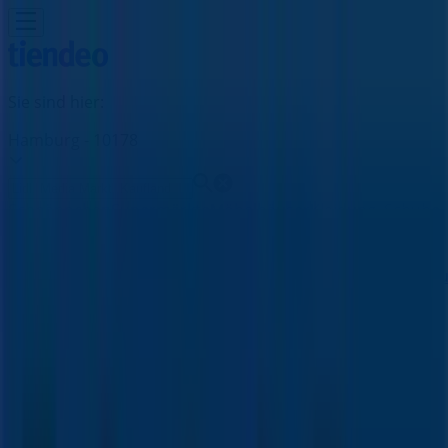
Sie sind hier:
Hamburg - 10178
Schnäppchen
Supermärkte
Möbelhäuser
Kleidung, Schuhe
und Accessoires
Elektromärkte
Drogerien und
Parfümerie
Baumärkte und
Gartencenter
Biomärkte
Discounter
Sportgeschäfte
Spielze
und Baby
Auto, Motorrad und
Werkstatt
Kaufhäuser
Reisen und Freizeit
Optiker und
Hörzentren
Restaurants
Bücher und Schreibwaren
Banken
und Versicherungen
Fischertechnik Filiale | Bramfelder
Chaussee 251, Hamburg - Angebote,