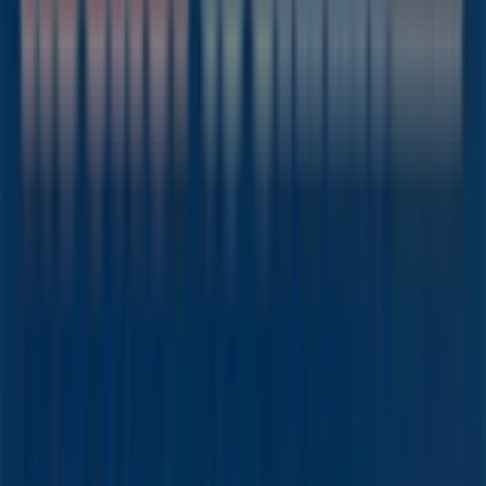
das das lokale Einkaufen weltweit neu erfindet.
Tiendeo
Was wir machen
Business-Lösungen
Nachrichten und Medien
Mit uns arbeiten
Kontakt aufnehmen
Marketing- und Geschäftsanfragen
Geschäft falsch auf der Karte geortet
Wöchentliches Anzeigen-Feedback
Technische Probleme und allgemeines Feedback
Indizes