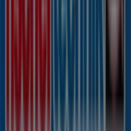
Hamburg
zu entdecken. Während des Monats
August
2026
können Sie auf unserer Plattform sowohl die
neuesten Nachrichten von
Fischertechnik
, einer der
bekanntesten Marken, als auch die Standorte und Details
der nächstgelegenen Geschäfte in
Hamburg
erkunden.
Bei Tiendeo erhalten Sie nicht nur Zugriff auf
Rabatte
und
Aktionen
, sondern auch auf Informationen zu den
stationären Geschäften in Ihrer Stadt. Durchstöbern Sie
die Kataloge von
Fischertechnik
, finden Sie die
Geschäfte in
Hamburg
und entdecken Sie Produkte mit
attraktiven Rabatten, um in diesem
August
zu sparen.
Zudem halten wir Sie über die genauen Standorte,
Öffnungszeiten und alle wichtigen Details auf dem
Laufenden, damit Sie ein rundum gelungenes
Einkaufserlebnis in
Hamburg
genießen können.
Verpassen Sie nicht die Gelegenheit, die
Angebote
von
Fischertechnik
in den Geschäften von
Hamburg
zu
nutzen, und bleiben Sie über die besten Preise im
August 2026
informiert. Bei Tiendeo finden Sie immer