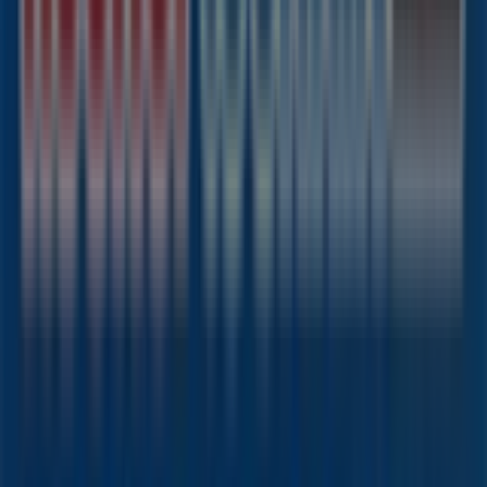
die besten Geschäfte und Einkaufsmöglichkeiten in
Hamburg
. Entdecken Sie jetzt die neuesten Angebote
und Geschäfte, die wir für Sie bereithalten!
Tiendeo ist Teil von Shopfully, dem Tech-Unternehmen,
das das lokale Einkaufen weltweit neu erfindet.
Tiendeo
Was wir machen
Business-Lösungen
Nachrichten und Medien
Mit uns arbeiten
Kontakt aufnehmen