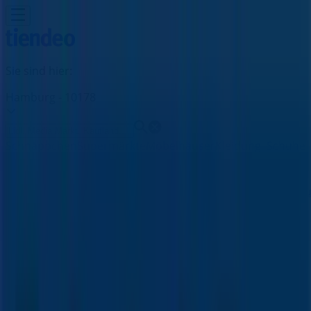
Sie sind hier:
Hamburg - 10178
Schnäppchen
Supermärkte
Möbelhäuser
Kleidung, Schuhe
und Accessoires
Elektromärkte
Drogerien und
Parfümerie
Baumärkte und
Gartencenter
Biomärkte
Discounter
Sportgeschäfte
Spielze
und Baby
Auto, Motorrad und
Werkstatt
Kaufhäuser
Reisen und Freizeit
Optiker und
Hörzentren
Restaurants
Bücher und Schreibwaren
Banken
und Versicherungen
Fischertechnik Filialen in Hamburg -
Öffnungszeiten, Telefonnummern