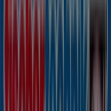
fischertechnik
Tribarg 41, Hamburg
7.7 km
fischertechnik
Bramfelder Chaussee 251, Hamburg
8.5 km
Wir sind gerade dabei Angebote zu "fischertechnik" zu
veröffentlichen
Städte mit fischertechnik-