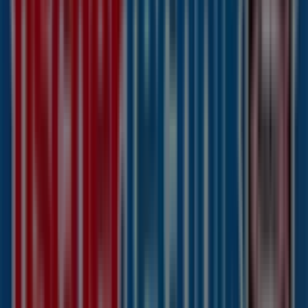
Geschäften
fischertechnik in Buxtehude
fischertechnik in
Kaltenkirchen
fischertechnik in Itzehoe
fischertechnik
in Bad Bramstedt
fischertechnik in Cuxhaven
fischertechnik in Heide
fischertechnik in Lüneburg
fischertechnik in Lilienthal
fischertechnik in Rendsburg
fischertechnik in Lübeck
fischertechnik in
Bienenbüttel
fischertechnik in Bremen
Zeige mehr Städte
Andere Unternehmen der Kategorie
Spielzeug und Baby in Hamburg
Fischertechnik
Willkommen bei Tiendeo, Ihrer besten Wahl, um nicht
nur die besten
Angebote
,
Kataloge
und
Aktionen
zu
finden, sondern auch die beliebtesten Geschäfte in