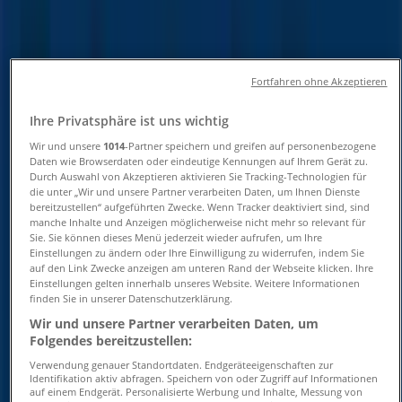
und Adressen
Tiendeo in Hamburg
»
Fortfahren ohne Akzeptieren
Angebote für Spielzeug und Baby in Hamburg
»
fischertechnik in Hamburg
»
Ihre Privatsphäre ist uns wichtig
fischertechnik Geschäfte in Hamburg
Wir und unsere
1014
-Partner speichern und greifen auf personenbezogene
Daten wie Browserdaten oder eindeutige Kennungen auf Ihrem Gerät zu.
Durch Auswahl von Akzeptieren aktivieren Sie Tracking-Technologien für
die unter „Wir und unsere Partner verarbeiten Daten, um Ihnen Dienste
bereitzustellen“ aufgeführten Zwecke. Wenn Tracker deaktiviert sind, sind
fischertechnik
manche Inhalte und Anzeigen möglicherweise nicht mehr so relevant für
Sie. Sie können dieses Menü jederzeit wieder aufrufen, um Ihre
Am Hauptbahnhof, Hamburg
Einstellungen zu ändern oder Ihre Einwilligung zu widerrufen, indem Sie
auf den Link Zwecke anzeigen am unteren Rand der Webseite klicken. Ihre
1.2 km
Einstellungen gelten innerhalb unseres Website. Weitere Informationen
finden Sie in unserer Datenschutzerklärung.
Wir und unsere Partner verarbeiten Daten, um
Folgendes bereitzustellen:
fischertechnik
Verwendung genauer Standortdaten. Endgeräteeigenschaften zur
Identifikation aktiv abfragen. Speichern von oder Zugriff auf Informationen
auf einem Endgerät. Personalisierte Werbung und Inhalte, Messung von
Schanzenstraße 6, Hamburg