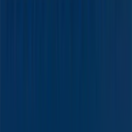
Marketing- und Geschäftsanfragen
Geschäft falsch auf der Karte geortet
Wöchentliches Anzeigen-Feedback
Technische Probleme und allgemeines Feedback
Indizes
Marken
Lokale Marken
Unternehmen
Filiale in der Nähe
Produkte
Lokale Produkte
Städte
Die App von Tiendeo herunterladen