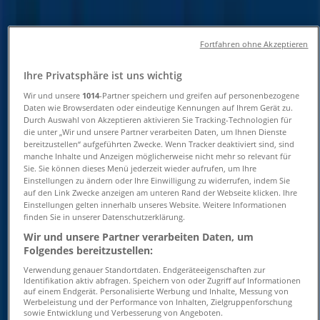
Öffnungszeiten und
Telefonnummern
Fortfahren ohne Akzeptieren
Ihre Privatsphäre ist uns wichtig
Tiendeo in Hamburg
»
Angebote für Spielzeug und Baby in Hamburg
»
Wir und unsere
1014
-Partner speichern und greifen auf personenbezogene
Daten wie Browserdaten oder eindeutige Kennungen auf Ihrem Gerät zu.
fischertechnik in Hamburg
»
Durch Auswahl von Akzeptieren aktivieren Sie Tracking-Technologien für
die unter „Wir und unsere Partner verarbeiten Daten, um Ihnen Dienste
fischertechnik | Tribarg 41
bereitzustellen“ aufgeführten Zwecke. Wenn Tracker deaktiviert sind, sind
manche Inhalte und Anzeigen möglicherweise nicht mehr so relevant für
Karte
Sie. Sie können dieses Menü jederzeit wieder aufrufen, um Ihre
Karte
Einstellungen zu ändern oder Ihre Einwilligung zu widerrufen, indem Sie
auf den Link Zwecke anzeigen am unteren Rand der Webseite klicken. Ihre
Einstellungen gelten innerhalb unseres Website. Weitere Informationen
Wir sind gerade dabei Angebote zu "fischertechnik" zu
finden Sie in unserer Datenschutzerklärung.
veröffentlichen
Wir und unsere Partner verarbeiten Daten, um
Folgendes bereitzustellen:
Geschäfte in der Nähe
Verwendung genauer Standortdaten. Endgeräteeigenschaften zur
Identifikation aktiv abfragen. Speichern von oder Zugriff auf Informationen
auf einem Endgerät. Personalisierte Werbung und Inhalte, Messung von
Werbeleistung und der Performance von Inhalten, Zielgruppenforschung
sowie Entwicklung und Verbesserung von Angeboten.