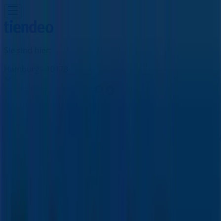
Sie sind hier:
Hamburg - 10178
Schnäppchen
Supermärkte
Möbelhäuser
Kleidung, Schuhe
und Accessoires
Elektromärkte
Drogerien und
Parfümerie
Baumärkte und
Gartencenter
Biomärkte
Discounter
Sportgeschäfte
Spielze
und Baby
Auto, Motorrad und
Werkstatt
Kaufhäuser
Reisen und Freizeit
Optiker und
Hörzentren
Restaurants
Bücher und Schreibwaren
Banken
und Versicherungen
Fischertechnik Filiale | Tribarg 41,
Hamburg - Angebote,