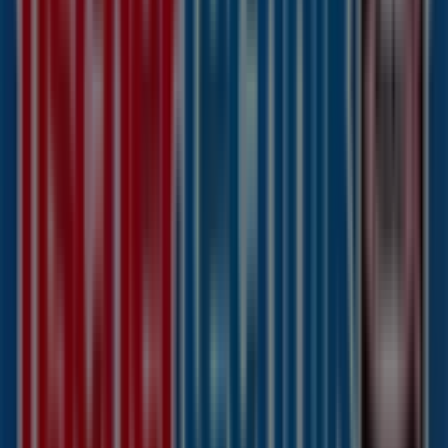
Andere Unternehmen der Kategorie
Spielzeug und Baby in Hamburg
Fischertechnik
Willkommen im Geschäft von
Fischertechnik
bei
Tiendeo, wo Sie die besten
Angebote
,
Aktionen
und
Kataloge
dieser renommierten Marke im Bereich
Spielzeug und Baby
entdecken können. Unser
physisches Geschäft befindet sich in
Tribarg 41
,
Hamburg
, und bietet Ihnen eine breite Auswahl an
hochwertigen Produkten, mit denen Sie während des
gesamten
August 2026
sparen können.
Bei Tiendeo stellen wir Ihnen stets aktuelle
Informationen zu
Fischertechnik
zur Verfügung,
einschließlich der Öffnungszeiten, exklusiver Angebote
und der genauen Lage des Geschäfts in
Tribarg 41
.