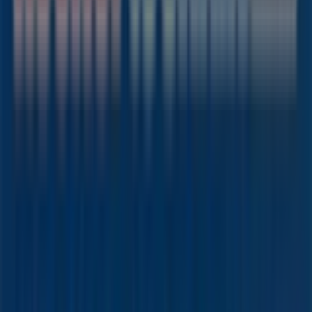
Tiendeo
Was wir machen
Business-Lösungen
Nachrichten und Medien
Mit uns arbeiten
Kontakt aufnehmen
Marketing- und Geschäftsanfragen
Geschäft falsch auf der Karte geortet
Wöchentliches Anzeigen-Feedback
Technische Probleme und allgemeines Feedback
Indizes