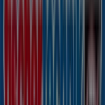
Fehlandtstraße 43, Hamburg
46 m
Falke
Colonnaden 29, Hamburg
60 m
GRAF VON FABER-CASTELL
Colonaden 108, Hamburg
82 m