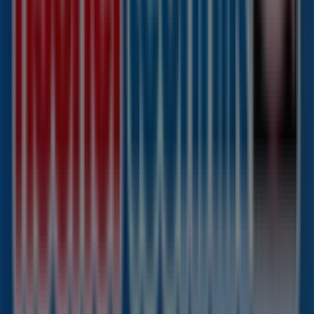
Darüber hinaus haben Sie Zugriff auf die neuesten
Kataloge von
Fischertechnik
, in denen Sie die
aktuellsten Aktionen entdecken und von großen
Rabatten auf
Spielzeug und Baby
-Produkte für Ihre
Einkäufe in
Hamburg
profitieren können.
Verpassen Sie nicht die Gelegenheit, das Geschäft von
Fischertechnik
in
Tribarg 41
zu besuchen und ein
einzigartiges Einkaufserlebnis zu genießen. Erkunden Sie
die Angebote, die wir diesen
August
für Sie bereithalten,
und bleiben Sie über die besten Deals von
Fischertechnik
in
Hamburg
informiert. Besuchen Sie
uns und beginnen Sie noch heute mit dem Sparen!
Mehr Information über fischertechnik
Andere Geschäfte
von fischertechnik in Hamburg sehen
Tiendeo ist Teil von Shopfully, dem Tech-Unternehmen,
das das lokale Einkaufen weltweit neu erfindet.