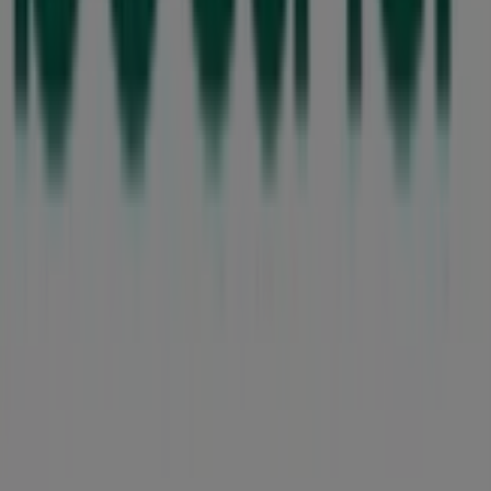
Tiendeo ist Teil von Shopfully, dem Tech-Unternehmen,
das das lokale Einkaufen weltweit neu erfindet.
Tiendeo
Was wir machen
Business-Lösungen
Nachrichten und Medien
Mit uns arbeiten
Kontakt aufnehmen
Marketing- und Geschäftsanfragen
Geschäft falsch auf der Karte geortet