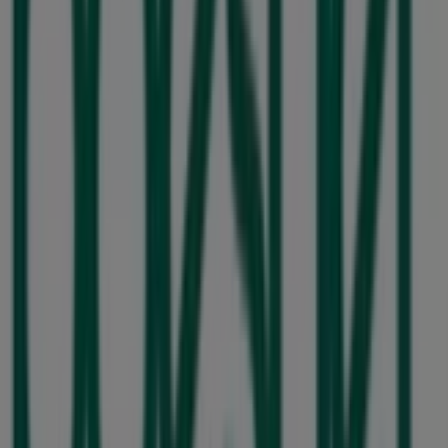
36 m
Andere Unternehmen der Kategorie
Bücher und Schreibwaren in
Hannover
Boesner
Willkommen im Geschäft von
Boesner
bei Tiendeo, wo
Sie die besten
Angebote
,
Aktionen
und
Kataloge
dieser
renommierten Marke im Bereich
Bücher und
Schreibwaren
entdecken können. Unser physisches
Geschäft befindet sich in
30453 Hannover
,
Hannover
,
und bietet Ihnen eine breite Auswahl an hochwertigen
Produkten, mit denen Sie während des gesamten
August 2026
sparen können.