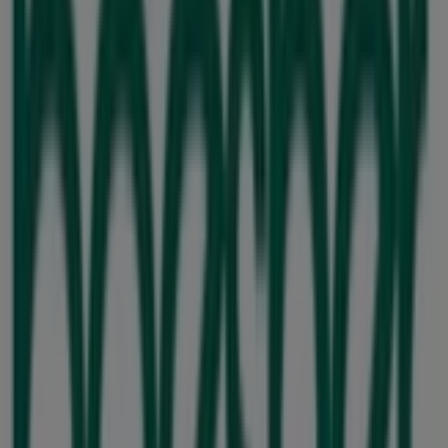
Bahnhofstraße 14, Hannover
35 m
Geschlossen
Christ
Georgstr. 31-33, Hannover
36 m
Geschlossen
Thomas Sabo
Georgstraße 31-33, Hannover