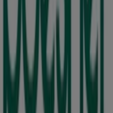
Bei Tiendeo stellen wir Ihnen stets aktuelle
Informationen zu
Boesner
zur Verfügung, einschließlich
der Öffnungszeiten, exklusiver Angebote und der
genauen Lage des Geschäfts in
30453 Hannover
.
Darüber hinaus haben Sie Zugriff auf die neuesten
Kataloge von
Boesner
, in denen Sie die aktuellsten
Aktionen entdecken und von großen Rabatten auf
Bücher und Schreibwaren
-Produkte für Ihre Einkäufe in
Hannover
profitieren können.
Verpassen Sie nicht die Gelegenheit, das Geschäft von
Boesner
in
30453 Hannover
zu besuchen und ein
einzigartiges Einkaufserlebnis zu genießen. Erkunden Sie
die Angebote, die wir diesen
August
für Sie bereithalten,
und bleiben Sie über die besten Deals von
Boesner
in
Hannover
informiert. Besuchen Sie uns und beginnen
Sie noch heute mit dem Sparen!
Mehr Information über boesner
Andere Geschäfte von
boesner in Hannover sehen