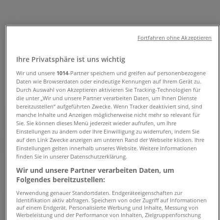
Öffnungszeiten und
Telefonnummern
Fortfahren ohne Akzeptieren
Tiendeo in Hannover
»
Ihre Privatsphäre ist uns wichtig
Angebote für Bücher und Schreibwaren in
Wir und unsere
1014
-Partner speichern und greifen auf personenbezogene
Hannover
»
Daten wie Browserdaten oder eindeutige Kennungen auf Ihrem Gerät zu.
boesner in Hannover
»
Durch Auswahl von Akzeptieren aktivieren Sie Tracking-Technologien für
die unter „Wir und unsere Partner verarbeiten Daten, um Ihnen Dienste
boesner | 30453 Hannover
bereitzustellen“ aufgeführten Zwecke. Wenn Tracker deaktiviert sind, sind
manche Inhalte und Anzeigen möglicherweise nicht mehr so relevant für
Karte
Sie. Sie können dieses Menü jederzeit wieder aufrufen, um Ihre
Einstellungen zu ändern oder Ihre Einwilligung zu widerrufen, indem Sie
Karte
auf den Link Zwecke anzeigen am unteren Rand der Webseite klicken. Ihre
Einstellungen gelten innerhalb unseres Website. Weitere Informationen
Wir sind gerade dabei Angebote zu "boesner" zu
finden Sie in unserer Datenschutzerklärung.
veröffentlichen
Wir und unsere Partner verarbeiten Daten, um
Folgendes bereitzustellen:
Geschäfte in der Nähe
Verwendung genauer Standortdaten. Endgeräteeigenschaften zur
Identifikation aktiv abfragen. Speichern von oder Zugriff auf Informationen
auf einem Endgerät. Personalisierte Werbung und Inhalte, Messung von
Werbeleistung und der Performance von Inhalten, Zielgruppenforschung